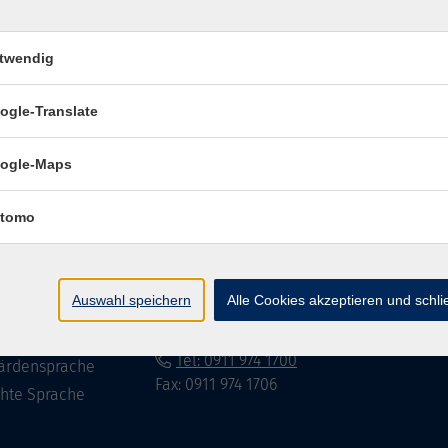
twendig
Impressum
Datenschutzerklär
ogle-Translate
ogle-Maps
te
vhs Fürth gGmbH
tomo
eite
Hirschenstr. 27/29
90762 Fürth
ramm
Auswahl speichern
Alle Cookies akzeptieren und schl
mationen
info@vhs-fuerth.de
uns
Tel: 0911 974 1700
ärdensprache
Fax: 0911 974 1706
chte Sprache