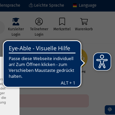
ensprache
Leichte Sprache
Language
Kursleiter
Teilnehmer
Merkzettel
Warenkorb
Login
Login
×
ng
Kunst - Kultur -
Grundbildung
Kreativität
rs
ei, die
ndet
ger
 die
dung