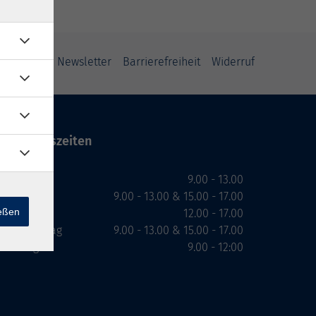
ung
AGB
Newsletter
Barrierefreiheit
Widerruf
Öffnungszeiten
Montag
9.00 - 13.00
Dienstag
9.00 - 13.00 & 15.00 - 17.00
ießen
Mittwoch
12.00 - 17.00
Donnerstag
9.00 - 13.00 & 15.00 - 17.00
Freitag
9.00 - 12:00