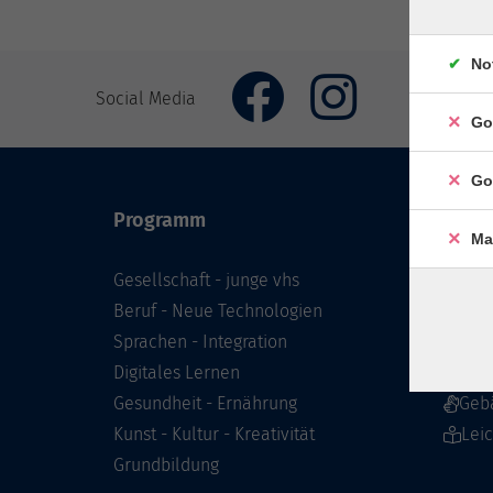
No
Social Media
Go
Go
Programm
Inhal
Ma
Gesellschaft - junge vhs
Starts
Beruf - Neue Technologien
Prog
Sprachen - Integration
Infor
Digitales Lernen
Über 
Gesundheit - Ernährung
Geb
Kunst - Kultur - Kreativität
Lei
Grundbildung