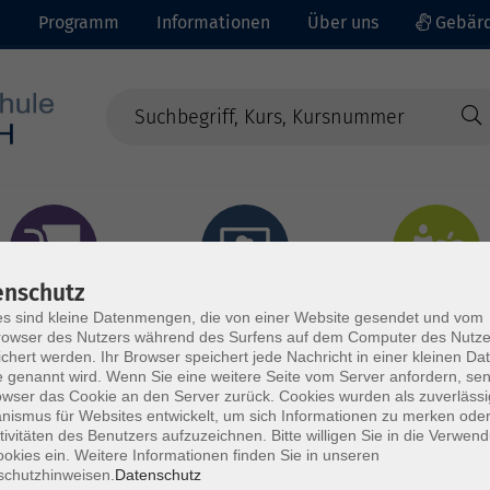
e
Programm
Informationen
Über uns
Gebärd
enschutz
prachen - Integration
Digitales Lernen
Gesundheit - Ernähru
s sind kleine Datenmengen, die von einer Website gesendet und vom
owser des Nutzers während des Surfens auf dem Computer des Nutze
chert werden. Ihr Browser speichert jede Nachricht in einer kleinen Dat
 genannt wird. Wenn Sie eine weitere Seite vom Server anfordern, se
owser das Cookie an den Server zurück. Cookies wurden als zuverlässi
ismus für Websites entwickelt, um sich Informationen zu merken oder
tivitäten des Benutzers aufzuzeichnen. Bitte willigen Sie in die Verwen
okies ein. Weitere Informationen finden Sie in unseren
schutzhinweisen.
Datenschutz