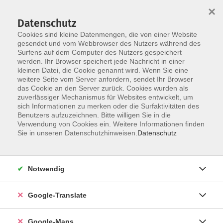
×
Datenschutz
Cookies sind kleine Datenmengen, die von einer Website
gesendet und vom Webbrowser des Nutzers während des
Surfens auf dem Computer des Nutzers gespeichert
Zum Inhalt
werden. Ihr Browser speichert jede Nachricht in einer
kleinen Datei, die Cookie genannt wird. Wenn Sie eine
weitere Seite vom Server anfordern, sendet Ihr Browser
das Cookie an den Server zurück. Cookies wurden als
zuverlässiger Mechanismus für Websites entwickelt, um
sich Informationen zu merken oder die Surfaktivitäten des
Benutzers aufzuzeichnen. Bitte willigen Sie in die
Verwendung von Cookies ein. Weitere Informationen finden
Sie in unseren Datenschutzhinweisen.
Datenschutz
Sie sind hier:
Gesundheit - Ernährung
Küche & Genuss
Notwendig
Türkische Küche
Google-Translate
Kochen mit Freundinnen und Freunden
Google-Maps