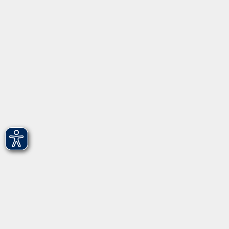
Informationen
Über uns
Gebärdensprache
Leichte Sprache
vhs Fürth gGmbH
Hirschenstr. 27/29
90762 Fürth
info@vhs-fuerth.de
Tel: 0911 974 1700
Fax: 0911 974 1706