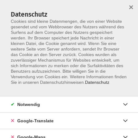
×
Datenschutz
Cookies sind kleine Datenmengen, die von einer Website
gesendet und vom Webbrowser des Nutzers während des
Surfens auf dem Computer des Nutzers gespeichert
Zum Inhalt
werden. Ihr Browser speichert jede Nachricht in einer
kleinen Datei, die Cookie genannt wird. Wenn Sie eine
weitere Seite vom Server anfordern, sendet Ihr Browser
Der Kurs konnte nicht gefunden werden.
das Cookie an den Server zurück. Cookies wurden als
zuverlässiger Mechanismus für Websites entwickelt, um
sich Informationen zu merken oder die Surfaktivitäten des
Benutzers aufzuzeichnen. Bitte willigen Sie in die
Verwendung von Cookies ein. Weitere Informationen finden
Impressum
Sie in unseren Datenschutzhinweisen.
Datenschutz
Datenschutzerklärung
AGB
Notwendig
Newsletter
Barrierefreiheit
Google-Translate
Widerruf
Google-Maps