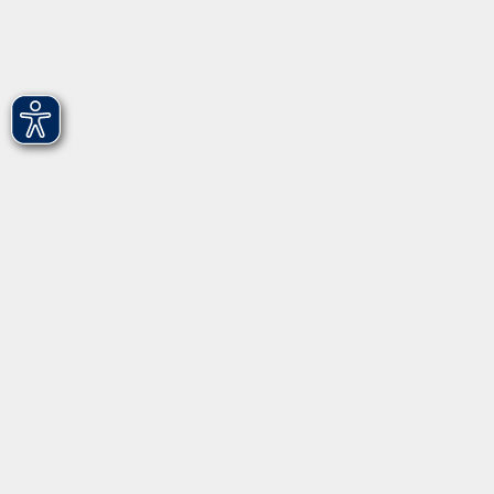
vhs Fürth gGmbH
Hirschenstr. 27/29
90762 Fürth
info@vhs-fuerth.de
Tel: 0911 974 1700
Fax: 0911 974 1706
Öffnungszeiten
Montag
9.00 - 13.00
Dienstag
9.00 - 13.00 & 15.00 - 17.00
Mittwoch
12.00 - 17.00