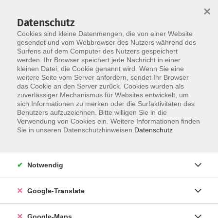
×
Datenschutz
Cookies sind kleine Datenmengen, die von einer Website
gesendet und vom Webbrowser des Nutzers während des
Surfens auf dem Computer des Nutzers gespeichert
Zum Inhalt
werden. Ihr Browser speichert jede Nachricht in einer
kleinen Datei, die Cookie genannt wird. Wenn Sie eine
weitere Seite vom Server anfordern, sendet Ihr Browser
das Cookie an den Server zurück. Cookies wurden als
Gesundheitsbildung
zuverlässiger Mechanismus für Websites entwickelt, um
sich Informationen zu merken oder die Surfaktivitäten des
Benutzers aufzuzeichnen. Bitte willigen Sie in die
Verwendung von Cookies ein. Weitere Informationen finden
Sie in unseren Datenschutzhinweisen.
Datenschutz
6 Kurse
Notwendig
zurück zu Gesundheit - Ernährung
Google-Translate
Kurse nach Themen
Gesundheitswissen & Prävention
2
Google-Maps