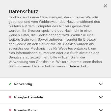
×
Datenschutz
Cookies sind kleine Datenmengen, die von einer Website
gesendet und vom Webbrowser des Nutzers während des
Surfens auf dem Computer des Nutzers gespeichert
Zum Inhalt
Sie sind hier:
werden. Ihr Browser speichert jede Nachricht in einer
Über uns
Unsere Dozent*innen
kleinen Datei, die Cookie genannt wird. Wenn Sie eine
weitere Seite vom Server anfordern, sendet Ihr Browser
das Cookie an den Server zurück. Cookies wurden als
Luszczyk, Norbert
zuverlässiger Mechanismus für Websites entwickelt, um
sich Informationen zu merken oder die Surfaktivitäten des
Benutzers aufzuzeichnen. Bitte willigen Sie in die
Verwendung von Cookies ein. Weitere Informationen finden
Sie in unseren Datenschutzhinweisen.
Datenschutz
Fit mit GESTALT
Do. 16.04.2026 14:30
Fürth
Notwendig
Google-Translate
Google-Maps