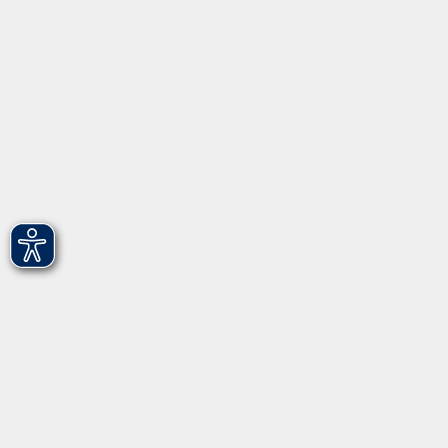
vhs Fürth gGmbH
Hirschenstr. 27/29
90762 Fürth
info@vhs-fuerth.de
Tel: 0911 974 1700
Fax: 0911 974 1706
Öffnungszeiten
Montag
9.00 - 13.00
Dienstag
9.00 - 13.00 & 15.00 - 17.00
Mittwoch
12.00 - 17.00
Donnerstag
9.00 - 13.00 & 15.00 - 17.00
Freitag
9.00 - 12:00