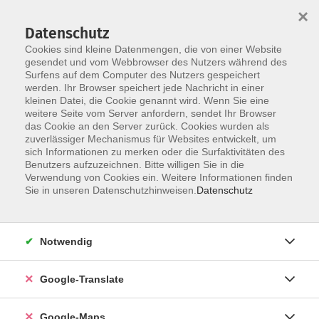
×
Datenschutz
Cookies sind kleine Datenmengen, die von einer Website
gesendet und vom Webbrowser des Nutzers während des
Surfens auf dem Computer des Nutzers gespeichert
Zum Inhalt
werden. Ihr Browser speichert jede Nachricht in einer
kleinen Datei, die Cookie genannt wird. Wenn Sie eine
weitere Seite vom Server anfordern, sendet Ihr Browser
das Cookie an den Server zurück. Cookies wurden als
zuverlässiger Mechanismus für Websites entwickelt, um
sich Informationen zu merken oder die Surfaktivitäten des
Benutzers aufzuzeichnen. Bitte willigen Sie in die
Verwendung von Cookies ein. Weitere Informationen finden
Sie in unseren Datenschutzhinweisen.
Datenschutz
Sie sind hier:
Beruf - Neue Technologien
Digitale Medien
Notwendig
MS Excel Pivot-Tabellen
Google-Translate
Daten auswerten, analysieren und visualisieren!
Google-Maps