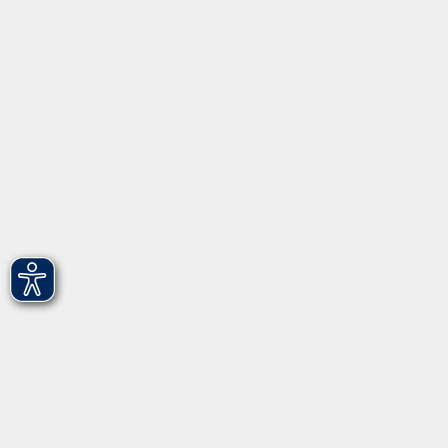
Informationen
Über uns
Gebärdensprache
Leichte Sprache
vhs Fürth gGmbH
Hirschenstr. 27/29
90762 Fürth
info@vhs-fuerth.de
Tel: 0911 974 1700
Fax: 0911 974 1706