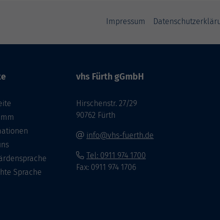
Impressum
Datenschutzerklär
te
vhs Fürth gGmbH
eite
Hirschenstr. 27/29
90762 Fürth
ramm
mationen
info@vhs-fuerth.de
uns
Tel: 0911 974 1700
ärdensprache
Fax: 0911 974 1706
chte Sprache