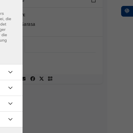
3 Termine
rs
Dozent*in:
ei, die
Tatyana Sarasa
ndet
ger
 die
dung
Online
Online