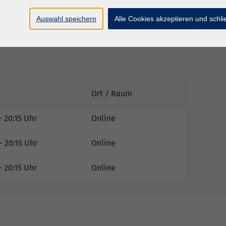
t Office-Programmen
Auswahl speichern
Alle Cookies akzeptieren und schl
Ort / Raum
– 20:15 Uhr
Online
– 20:15 Uhr
Online
– 20:15 Uhr
Online