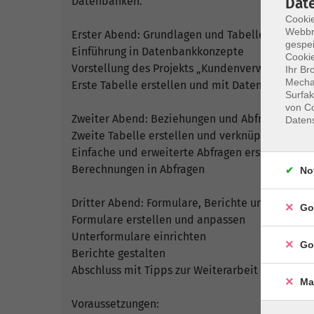
Datenbanken.
Dat
Cookie
Webbr
Erster Abend: Grundlagen und Tabellen
gespei
Einführung in Datenbankkonzepte
Cookie
Vorstellung des Projekts „Kundenverwaltung“
Ihr Br
Mechan
Erste Tabelle erstellen und mit Daten füllen
Surfak
von Co
Zweiter Abend: Beziehungen und Abfragen
Daten
Zweite Tabelle erstellen und verknüpfen
Einfache und erweiterte Abfragen erstellen
Berechnungen in Abfragen
No
Dritter Abend: Formulare, Berichte und Abschlu
Go
Formulare erstellen und anpassen
Unterformulare einrichten
Go
Berichte gestalten
Abschluss mit Tipps zur Weiterarbeit
Ma
Voraussetzungen: