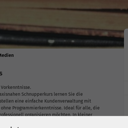
 Medien
s
 Vorkenntnisse.
praxisnahen Schnupperkurs lernen Sie die
rstellen eine einfache Kundenverwaltung mit
 ohne Programmierkenntnisse. Ideal für alle, die
fessionell organisieren möchten. In kleiner
winnen Sie schnell Sicherheit im Umgang mit