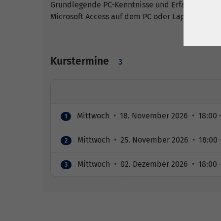
Grundlegende PC-Kenntnisse und Erfahrung mi
Microsoft Access auf dem PC oder Laptop
Kurstermine
3
Mittwoch
•
18. November 2026
•
18:00 
1
Mittwoch
•
25. November 2026
•
18:00 
2
Mittwoch
•
02. Dezember 2026
•
18:00 
3