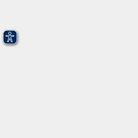
Leichte Sprache
vhs Fürth gGmbH
Hirschenstr. 27/29
90762 Fürth
info@vhs-fuerth.de
Tel: 0911 974 1700
Fax: 0911 974 1706
Öffnungszeiten
Montag
9.00 - 13.00
Dienstag
9.00 - 13.00 & 15.00 - 17.00