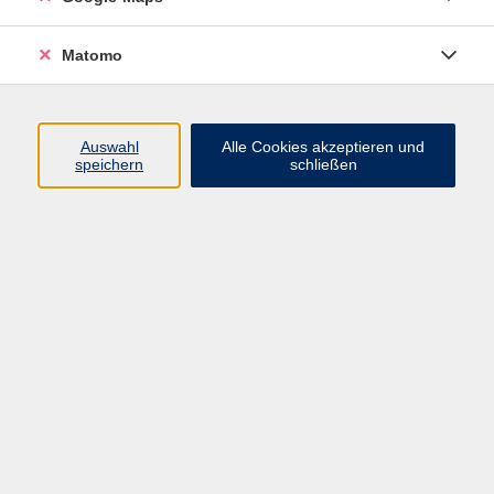
abwechslungsreicher, wöchentlich neu gestalteter
Parcours lädt zum freien Turnen ein. Wir laufen,
Matomo
krabbeln, balancieren, springen, schaukeln und
rutschen und lernen verschiedene Geräte (z. B. Ball,
Reifen, Seil) und deren Einsatzmöglichkeiten kennen.
Auswahl
Alle Cookies akzeptieren und
Bewegungssicherheit, Geschicklichkeit, Kreativität
speichern
schließen
und Selbstwahrnehmung werden entscheidend
gefördert. Der Kurs enthält sowohl spielerische als
auch fordernde Elemente.
Die aktive Teilnahme der Eltern, sowie das Auf- und
Abbauen des jeweiligen Parcours sind ausdrücklich
erwünscht.
Die Kinder sollten zu Kursbeginn bereits laufen
können! Bitte jeweils eine erwachsene Person und
ein Kind anmelden; ggf. mitturnende Geschwister
müssen auch angemeldet werden.
Bitte mitbringen: