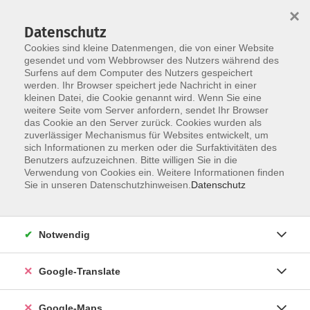
×
Datenschutz
Cookies sind kleine Datenmengen, die von einer Website
gesendet und vom Webbrowser des Nutzers während des
Surfens auf dem Computer des Nutzers gespeichert
Zum Inhalt
werden. Ihr Browser speichert jede Nachricht in einer
kleinen Datei, die Cookie genannt wird. Wenn Sie eine
weitere Seite vom Server anfordern, sendet Ihr Browser
das Cookie an den Server zurück. Cookies wurden als
zuverlässiger Mechanismus für Websites entwickelt, um
sich Informationen zu merken oder die Surfaktivitäten des
Benutzers aufzuzeichnen. Bitte willigen Sie in die
Verwendung von Cookies ein. Weitere Informationen finden
Sie in unseren Datenschutzhinweisen.
Datenschutz
Sie sind hier:
Gesellschaft - junge vhs
junge vhs
Notwendig
Eltern-Kind-Turnen (Alter: 1½ bis 2½ Jahre)
Google-Translate
Schon kleine Kinder haben viel Freude an Bewegung
und wollen erproben, was sie alles können. Ein
Google-Maps