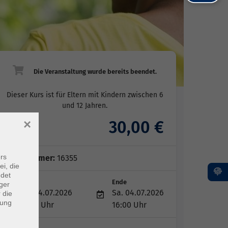
Dieser Kurs ist für Eltern mit Kindern zwischen 6
und 12 Jahren.
×
30,00 €
Gebühr
rs
Kursnummer:
16355
ei, die
ndet
Start
Ende
ger
Sa. 04.07.2026
Sa. 04.07.2026
 die
dung
11:00 Uhr
16:00 Uhr