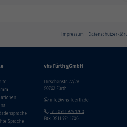
Impressum
Datenschutzerklär
te
vhs Fürth gGmbH
eite
Hirschenstr. 27/29
90762 Fürth
ramm
mationen
info@vhs-fuerth.de
uns
Tel: 0911 974 1700
ärdensprache
Fax: 0911 974 1706
chte Sprache