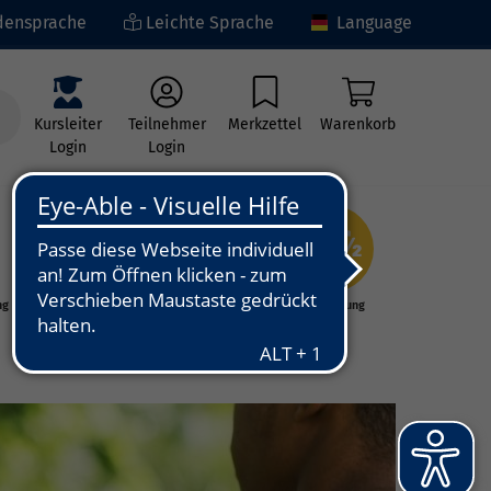
ensprache
Leichte Sprache
Language
Kursleiter
Teilnehmer
Merkzettel
Warenkorb
Login
Login
ng
Kunst - Kultur -
Grundbildung
Kreativität