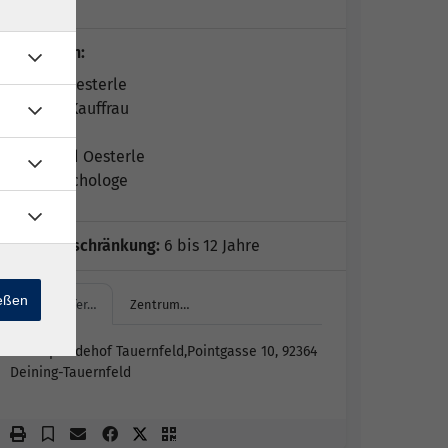
1 Termin
Dozent*in:
Kerstin Oesterle
Diplom-Kauffrau
Leonhard Oesterle
Dipl. Psychologe
Altersbeschränkung:
6 bis 12 Jahre
ießen
Islandpfer…
Zentrum…
Islandpferdehof Tauernfeld,Pointgasse 10, 92364
Deining-Tauernfeld