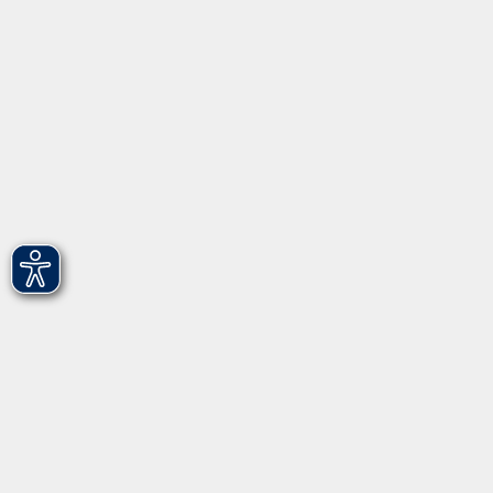
Über uns
Gebärdensprache
Leichte Sprache
vhs Fürth gGmbH
Hirschenstr. 27/29
90762 Fürth
info@vhs-fuerth.de
Tel: 0911 974 1700
Fax: 0911 974 1706
Öffnungszeiten