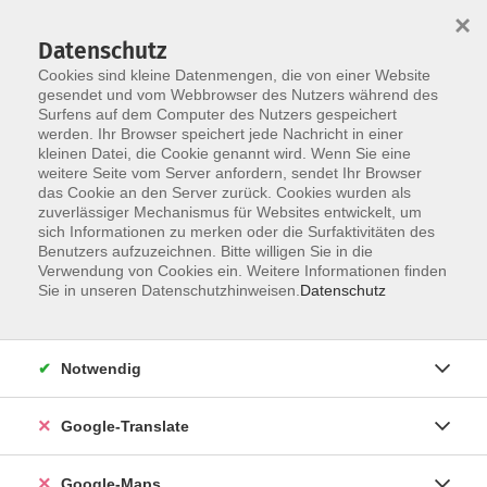
×
Datenschutz
Cookies sind kleine Datenmengen, die von einer Website
gesendet und vom Webbrowser des Nutzers während des
Surfens auf dem Computer des Nutzers gespeichert
Zum Inhalt
werden. Ihr Browser speichert jede Nachricht in einer
kleinen Datei, die Cookie genannt wird. Wenn Sie eine
weitere Seite vom Server anfordern, sendet Ihr Browser
das Cookie an den Server zurück. Cookies wurden als
zuverlässiger Mechanismus für Websites entwickelt, um
sich Informationen zu merken oder die Surfaktivitäten des
Benutzers aufzuzeichnen. Bitte willigen Sie in die
Verwendung von Cookies ein. Weitere Informationen finden
Sie in unseren Datenschutzhinweisen.
Datenschutz
Sie sind hier:
Gesellschaft - junge vhs
Politische Bildung
Politik
Notwendig
Kulturkampf! Zur Spaltung und Polarisierung in
Google-Translate
demokratischen Gesellschaften
Zwischen Identität und Zusammenhalt – Wege
Google-Maps