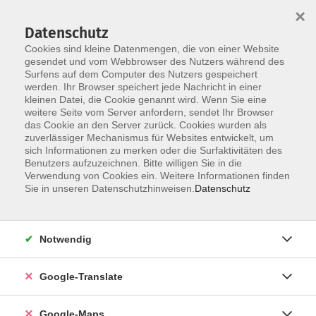
×
Datenschutz
Cookies sind kleine Datenmengen, die von einer Website
gesendet und vom Webbrowser des Nutzers während des
Surfens auf dem Computer des Nutzers gespeichert
Zum Inhalt
werden. Ihr Browser speichert jede Nachricht in einer
kleinen Datei, die Cookie genannt wird. Wenn Sie eine
weitere Seite vom Server anfordern, sendet Ihr Browser
das Cookie an den Server zurück. Cookies wurden als
zuverlässiger Mechanismus für Websites entwickelt, um
sich Informationen zu merken oder die Surfaktivitäten des
Benutzers aufzuzeichnen. Bitte willigen Sie in die
Verwendung von Cookies ein. Weitere Informationen finden
Sie in unseren Datenschutzhinweisen.
Datenschutz
Sie sind hier:
Gesellschaft - junge vhs
Politische Bildung
Politik
Notwendig
Lebendige Demokratie - Räume, Menschen,
Google-Translate
Perspektiven
Volksbücherei Fürth – Eine für Alle
Google-Maps