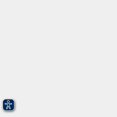
Inhalte
Startseite
Programm
Informationen
Über uns
Gebärdensprache
Leichte Sprache
vhs Fürth gGmbH
Hirschenstr. 27/29
90762 Fürth