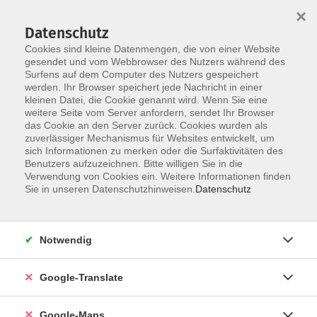
×
Datenschutz
Cookies sind kleine Datenmengen, die von einer Website
gesendet und vom Webbrowser des Nutzers während des
Surfens auf dem Computer des Nutzers gespeichert
Zum Inhalt
werden. Ihr Browser speichert jede Nachricht in einer
kleinen Datei, die Cookie genannt wird. Wenn Sie eine
weitere Seite vom Server anfordern, sendet Ihr Browser
das Cookie an den Server zurück. Cookies wurden als
zuverlässiger Mechanismus für Websites entwickelt, um
sich Informationen zu merken oder die Surfaktivitäten des
Benutzers aufzuzeichnen. Bitte willigen Sie in die
Verwendung von Cookies ein. Weitere Informationen finden
Sie in unseren Datenschutzhinweisen.
Datenschutz
Sie sind hier:
Sprachen - Integration
Englisch
Notwendig
Vietnamese Chicken Rice
Google-Translate
Join this fun and flavorful cooking class to create one
of Vietnam’s most famous dishes. Learn to make
Google-Maps