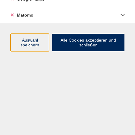
fragrant rice, tender chicken, and vibrant toppings
that bring the taste of the ancient town of Hội An to
Matomo
your own kitchen. Ready to cook and impress?
Suitable for beginners and above (level A2).
Auswahl
Alle Cookies akzeptieren und
speichern
schließen
27,90 €
Gebühr
inkl. Materialkosten 12,- €.
Kursnummer:
47218
Start
Ende
Sa. 11.07.2026
Sa. 11.07.2026
10:00 Uhr
13:15 Uhr
1 Termin