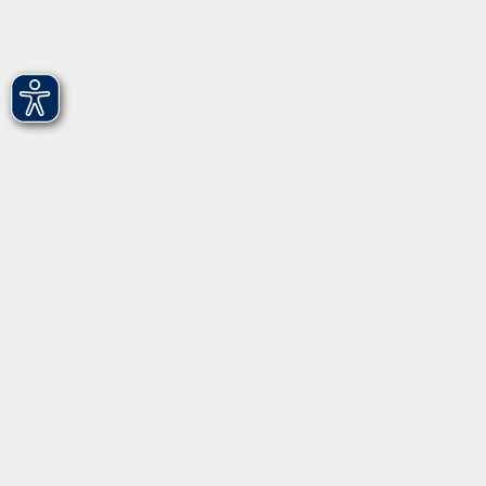
Gebärdensprache
Leichte Sprache
vhs Fürth gGmbH
Hirschenstr. 27/29
90762 Fürth
info@vhs-fuerth.de
Tel: 0911 974 1700
Fax: 0911 974 1706
Öffnungszeiten