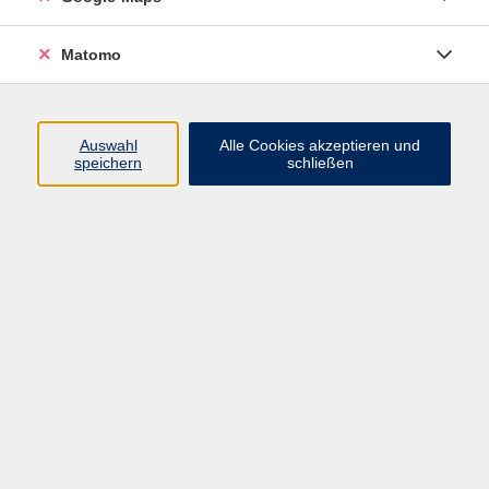
möchten: Wenn Sie früher einmal etwas Englisch
gelernt, es aber länger nicht angewendet haben, ist
Matomo
dieser Kurs genau richtig für Sie. In diesem Kurs
wiederholen und vertiefen Sie Wortschatz und
Grammatik, um anschließend auf Stufe A2
Auswahl
Alle Cookies akzeptieren und
weiterlernen zu können.
speichern
schließen
Mit der Anmeldung stimmen Sie der Weitergabe
Ihrer Mailadresse an die Dozentin zu.
Bitte mitbringen:
Lehrbuch: "Let's Enjoy English Review" A1 (Klett
Verlag) Student's Book ab Lekt.1 (ISBN: 978-3-12-
501636-1)
114,00 €
Gebühr