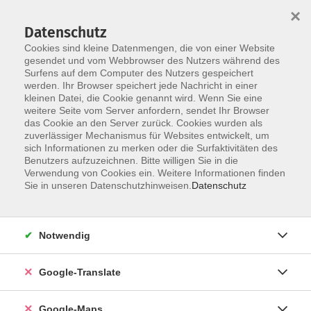
×
Datenschutz
Cookies sind kleine Datenmengen, die von einer Website
gesendet und vom Webbrowser des Nutzers während des
Surfens auf dem Computer des Nutzers gespeichert
Zum Inhalt
werden. Ihr Browser speichert jede Nachricht in einer
kleinen Datei, die Cookie genannt wird. Wenn Sie eine
weitere Seite vom Server anfordern, sendet Ihr Browser
das Cookie an den Server zurück. Cookies wurden als
zuverlässiger Mechanismus für Websites entwickelt, um
sich Informationen zu merken oder die Surfaktivitäten des
Benutzers aufzuzeichnen. Bitte willigen Sie in die
Verwendung von Cookies ein. Weitere Informationen finden
Sie in unseren Datenschutzhinweisen.
Datenschutz
Sie sind hier:
Sprachen - Integration
Online-Kurse
Notwendig
Online-Kurs: Italienisch - A1 - für
Anfänger*innen
Google-Translate
Für Teilnehmende ohne / mit sehr geringen
Google-Maps