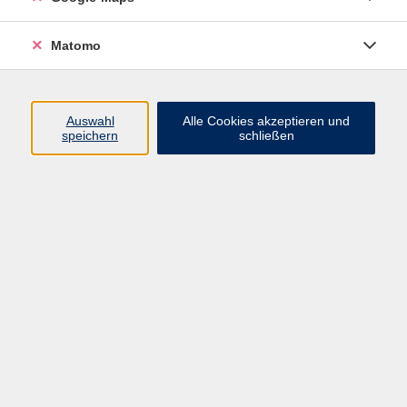
Kenntnissen.
Mit der Anmeldung stimmen Sie der Weitergabe
Matomo
Ihrer Mailadresse an die Dozentin zu.
Bitte mitbringen:
Lehrbuch: "Dieci lezioni d'italiano" A1 Digitale
Auswahl
Alle Cookies akzeptieren und
speichern
schließen
Ausgabe (Hueber Verlag) Kurs- und Arbeitsbuch ab
Lekt. 1
76,00 €
Gebühr
In den Warenkorb
Kursnummer:
37040