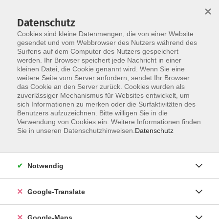
×
Datenschutz
Cookies sind kleine Datenmengen, die von einer Website
gesendet und vom Webbrowser des Nutzers während des
Surfens auf dem Computer des Nutzers gespeichert
Zum Inhalt
Sie sind hier:
werden. Ihr Browser speichert jede Nachricht in einer
Über uns
Unsere Dozent*innen
kleinen Datei, die Cookie genannt wird. Wenn Sie eine
weitere Seite vom Server anfordern, sendet Ihr Browser
das Cookie an den Server zurück. Cookies wurden als
Meyer, Magdalena
zuverlässiger Mechanismus für Websites entwickelt, um
sich Informationen zu merken oder die Surfaktivitäten des
Benutzers aufzuzeichnen. Bitte willigen Sie in die
Verwendung von Cookies ein. Weitere Informationen finden
Sie in unseren Datenschutzhinweisen.
Datenschutz
Polnisch - A2
Do. 26.02.2026 18:00
Fürth
Notwendig
Google-Translate
Polnisch - A1 - für Anfänger*innen
Google-Maps