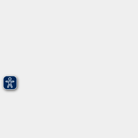
vhs Fürth gGmbH
Hirschenstr. 27/29
90762 Fürth
info@vhs-fuerth.de
Tel: 0911 974 1700
Fax: 0911 974 1706
Öffnungszeiten
Montag
9.00 - 13.00
Dienstag
9.00 - 13.00 & 15.00 - 17.00
Mittwoch
12.00 - 17.00
Donnerstag
9.00 - 13.00 & 15.00 - 17.00
Freitag
9.00 - 12:00