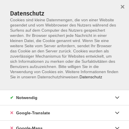
×
Datenschutz
Cookies sind kleine Datenmengen, die von einer Website
gesendet und vom Webbrowser des Nutzers während des
Surfens auf dem Computer des Nutzers gespeichert
Zum Inhalt
Sie sind hier:
werden. Ihr Browser speichert jede Nachricht in einer
Über uns
Unsere Dozent*innen
kleinen Datei, die Cookie genannt wird. Wenn Sie eine
weitere Seite vom Server anfordern, sendet Ihr Browser
das Cookie an den Server zurück. Cookies wurden als
Friedberger, Friederike
zuverlässiger Mechanismus für Websites entwickelt, um
sich Informationen zu merken oder die Surfaktivitäten des
Fachlehrerin (Englisch)
Benutzers aufzuzeichnen. Bitte willigen Sie in die
Verwendung von Cookies ein. Weitere Informationen finden
Sie in unseren Datenschutzhinweisen.
Datenschutz
Englisch - B2
Di. 17.03.2026 18:00
Notwendig
Fürth
Google-Translate
Google-Maps