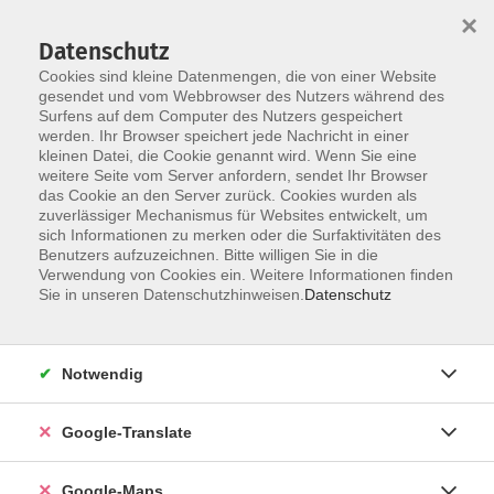
×
Datenschutz
Cookies sind kleine Datenmengen, die von einer Website
gesendet und vom Webbrowser des Nutzers während des
Surfens auf dem Computer des Nutzers gespeichert
Zum Inhalt
werden. Ihr Browser speichert jede Nachricht in einer
kleinen Datei, die Cookie genannt wird. Wenn Sie eine
weitere Seite vom Server anfordern, sendet Ihr Browser
Der Kurs konnte nicht gefunden werden.
das Cookie an den Server zurück. Cookies wurden als
zuverlässiger Mechanismus für Websites entwickelt, um
sich Informationen zu merken oder die Surfaktivitäten des
Benutzers aufzuzeichnen. Bitte willigen Sie in die
Verwendung von Cookies ein. Weitere Informationen finden
Impressum
Sie in unseren Datenschutzhinweisen.
Datenschutz
Datenschutzerklärung
AGB
Notwendig
Newsletter
Barrierefreiheit
Google-Translate
Widerruf
Google-Maps