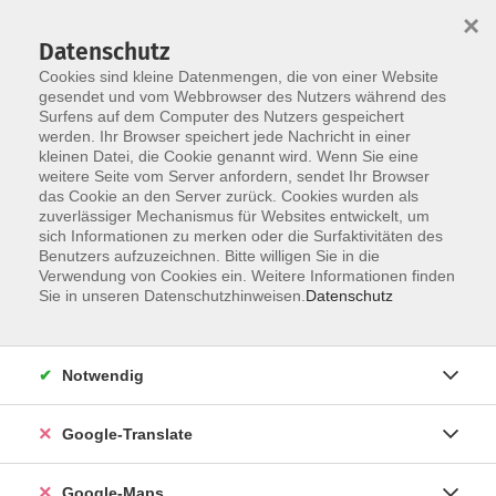
×
Datenschutz
Cookies sind kleine Datenmengen, die von einer Website
gesendet und vom Webbrowser des Nutzers während des
Surfens auf dem Computer des Nutzers gespeichert
Zum Inhalt
werden. Ihr Browser speichert jede Nachricht in einer
kleinen Datei, die Cookie genannt wird. Wenn Sie eine
weitere Seite vom Server anfordern, sendet Ihr Browser
Der Kurs konnte nicht gefunden werden.
das Cookie an den Server zurück. Cookies wurden als
zuverlässiger Mechanismus für Websites entwickelt, um
sich Informationen zu merken oder die Surfaktivitäten des
Benutzers aufzuzeichnen. Bitte willigen Sie in die
Verwendung von Cookies ein. Weitere Informationen finden
Impressum
Sie in unseren Datenschutzhinweisen.
Datenschutz
Datenschutzerklärung
AGB
Notwendig
Newsletter
Barrierefreiheit
Google-Translate
Widerruf
Google-Maps