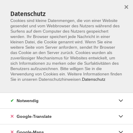
×
Datenschutz
Cookies sind kleine Datenmengen, die von einer Website
gesendet und vom Webbrowser des Nutzers während des
Surfens auf dem Computer des Nutzers gespeichert
Zum Inhalt
werden. Ihr Browser speichert jede Nachricht in einer
kleinen Datei, die Cookie genannt wird. Wenn Sie eine
weitere Seite vom Server anfordern, sendet Ihr Browser
Der Kurs konnte nicht gefunden werden.
das Cookie an den Server zurück. Cookies wurden als
zuverlässiger Mechanismus für Websites entwickelt, um
sich Informationen zu merken oder die Surfaktivitäten des
Benutzers aufzuzeichnen. Bitte willigen Sie in die
Verwendung von Cookies ein. Weitere Informationen finden
Impressum
Sie in unseren Datenschutzhinweisen.
Datenschutz
Datenschutzerklärung
AGB
Notwendig
Newsletter
Barrierefreiheit
Google-Translate
Widerruf
Google-Maps