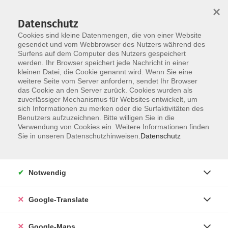
×
Datenschutz
Cookies sind kleine Datenmengen, die von einer Website
gesendet und vom Webbrowser des Nutzers während des
Surfens auf dem Computer des Nutzers gespeichert
Zum Inhalt
werden. Ihr Browser speichert jede Nachricht in einer
kleinen Datei, die Cookie genannt wird. Wenn Sie eine
weitere Seite vom Server anfordern, sendet Ihr Browser
Der Kurs konnte nicht gefunden werden.
das Cookie an den Server zurück. Cookies wurden als
zuverlässiger Mechanismus für Websites entwickelt, um
sich Informationen zu merken oder die Surfaktivitäten des
Benutzers aufzuzeichnen. Bitte willigen Sie in die
Verwendung von Cookies ein. Weitere Informationen finden
Impressum
Sie in unseren Datenschutzhinweisen.
Datenschutz
Datenschutzerklärung
AGB
Notwendig
Newsletter
Barrierefreiheit
Google-Translate
Widerruf
Google-Maps