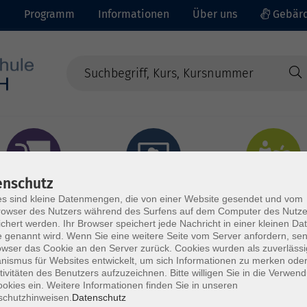
e
Programm
Informationen
Über uns
Gebärd
enschutz
prachen - Integration
Digitales Lernen
Gesundheit - Ernähru
s sind kleine Datenmengen, die von einer Website gesendet und vom
owser des Nutzers während des Surfens auf dem Computer des Nutze
chert werden. Ihr Browser speichert jede Nachricht in einer kleinen Dat
 genannt wird. Wenn Sie eine weitere Seite vom Server anfordern, se
owser das Cookie an den Server zurück. Cookies wurden als zuverlässi
ismus für Websites entwickelt, um sich Informationen zu merken oder
tivitäten des Benutzers aufzuzeichnen. Bitte willigen Sie in die Verwen
okies ein. Weitere Informationen finden Sie in unseren
schutzhinweisen.
Datenschutz