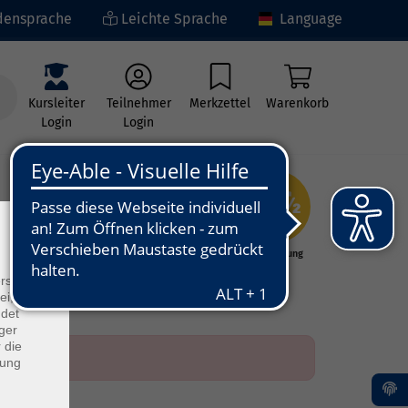
ensprache
Leichte Sprache
Language
Kursleiter
Teilnehmer
Merkzettel
Warenkorb
Login
Login
×
ng
Kunst - Kultur -
Grundbildung
Kreativität
rs
ei, die
ndet
ger
 die
dung