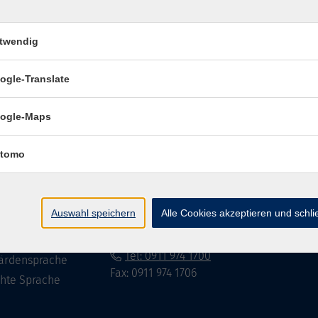
twendig
Impressum
Datenschutzerklär
ogle-Translate
ogle-Maps
te
vhs Fürth gGmbH
tomo
eite
Hirschenstr. 27/29
90762 Fürth
ramm
Auswahl speichern
Alle Cookies akzeptieren und schl
mationen
info@vhs-fuerth.de
uns
Tel: 0911 974 1700
ärdensprache
Fax: 0911 974 1706
chte Sprache