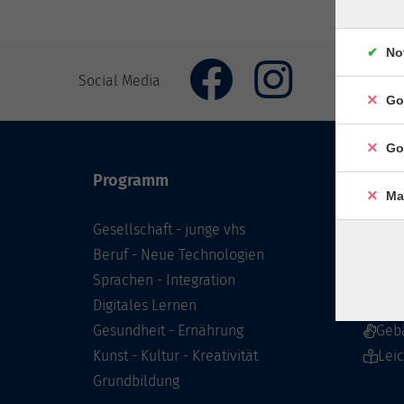
No
Social Media
Go
Go
Programm
Inhal
Ma
Gesellschaft - junge vhs
Starts
Beruf - Neue Technologien
Prog
Sprachen - Integration
Infor
Digitales Lernen
Über 
Gesundheit - Ernährung
Geb
Kunst - Kultur - Kreativität
Lei
Grundbildung