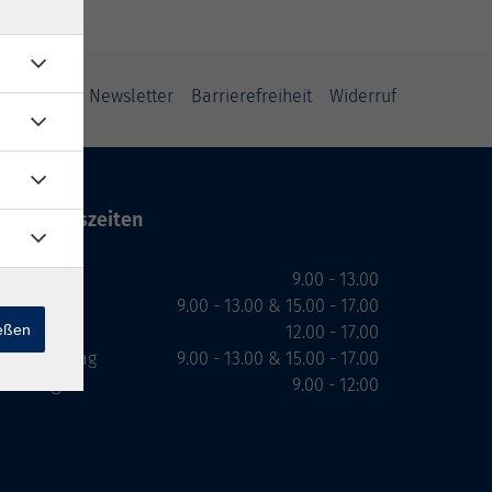
ung
AGB
Newsletter
Barrierefreiheit
Widerruf
Öffnungszeiten
Montag
9.00 - 13.00
Dienstag
9.00 - 13.00 & 15.00 - 17.00
ießen
Mittwoch
12.00 - 17.00
Donnerstag
9.00 - 13.00 & 15.00 - 17.00
Freitag
9.00 - 12:00