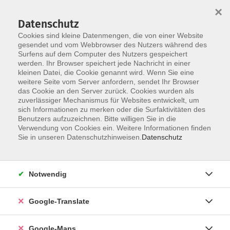
×
Datenschutz
Cookies sind kleine Datenmengen, die von einer Website
gesendet und vom Webbrowser des Nutzers während des
Surfens auf dem Computer des Nutzers gespeichert
Zum Inhalt
werden. Ihr Browser speichert jede Nachricht in einer
kleinen Datei, die Cookie genannt wird. Wenn Sie eine
weitere Seite vom Server anfordern, sendet Ihr Browser
Der Kurs konnte nicht gefunden werden.
das Cookie an den Server zurück. Cookies wurden als
zuverlässiger Mechanismus für Websites entwickelt, um
sich Informationen zu merken oder die Surfaktivitäten des
Benutzers aufzuzeichnen. Bitte willigen Sie in die
Verwendung von Cookies ein. Weitere Informationen finden
Impressum
Sie in unseren Datenschutzhinweisen.
Datenschutz
Datenschutzerklärung
AGB
Notwendig
Newsletter
Barrierefreiheit
Google-Translate
Widerruf
Google-Maps