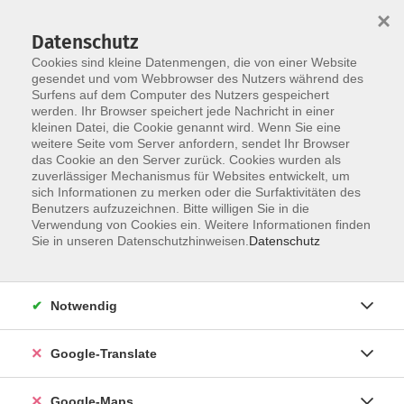
×
Datenschutz
Cookies sind kleine Datenmengen, die von einer Website
gesendet und vom Webbrowser des Nutzers während des
Surfens auf dem Computer des Nutzers gespeichert
Zum Inhalt
werden. Ihr Browser speichert jede Nachricht in einer
kleinen Datei, die Cookie genannt wird. Wenn Sie eine
weitere Seite vom Server anfordern, sendet Ihr Browser
Der Kurs konnte nicht gefunden werden.
das Cookie an den Server zurück. Cookies wurden als
zuverlässiger Mechanismus für Websites entwickelt, um
sich Informationen zu merken oder die Surfaktivitäten des
Benutzers aufzuzeichnen. Bitte willigen Sie in die
Verwendung von Cookies ein. Weitere Informationen finden
Impressum
Sie in unseren Datenschutzhinweisen.
Datenschutz
Datenschutzerklärung
AGB
Notwendig
Newsletter
Barrierefreiheit
Google-Translate
Widerruf
Google-Maps