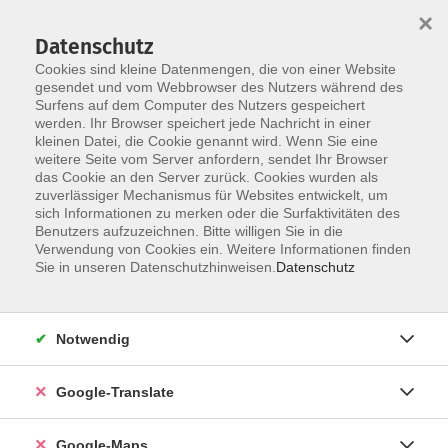
×
Datenschutz
Cookies sind kleine Datenmengen, die von einer Website
gesendet und vom Webbrowser des Nutzers während des
Surfens auf dem Computer des Nutzers gespeichert
Zum Inhalt
werden. Ihr Browser speichert jede Nachricht in einer
kleinen Datei, die Cookie genannt wird. Wenn Sie eine
weitere Seite vom Server anfordern, sendet Ihr Browser
Der Kurs konnte nicht gefunden werden.
das Cookie an den Server zurück. Cookies wurden als
zuverlässiger Mechanismus für Websites entwickelt, um
sich Informationen zu merken oder die Surfaktivitäten des
Benutzers aufzuzeichnen. Bitte willigen Sie in die
Verwendung von Cookies ein. Weitere Informationen finden
Impressum
Sie in unseren Datenschutzhinweisen.
Datenschutz
Datenschutzerklärung
AGB
Notwendig
Newsletter
Barrierefreiheit
Google-Translate
Widerruf
Google-Maps