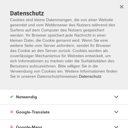
×
Datenschutz
Cookies sind kleine Datenmengen, die von einer Website
gesendet und vom Webbrowser des Nutzers während des
Surfens auf dem Computer des Nutzers gespeichert
Zum Inhalt
werden. Ihr Browser speichert jede Nachricht in einer
kleinen Datei, die Cookie genannt wird. Wenn Sie eine
weitere Seite vom Server anfordern, sendet Ihr Browser
Der Kurs konnte nicht gefunden werden.
das Cookie an den Server zurück. Cookies wurden als
zuverlässiger Mechanismus für Websites entwickelt, um
sich Informationen zu merken oder die Surfaktivitäten des
Benutzers aufzuzeichnen. Bitte willigen Sie in die
Verwendung von Cookies ein. Weitere Informationen finden
Impressum
Sie in unseren Datenschutzhinweisen.
Datenschutz
Datenschutzerklärung
AGB
Notwendig
Newsletter
Barrierefreiheit
Google-Translate
Widerruf
Google-Maps