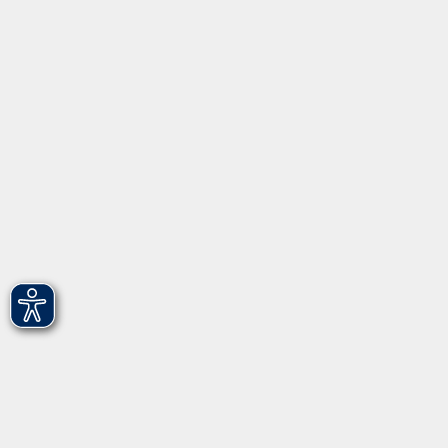
Startseite
Programm
Informationen
Über uns
Gebärdensprache
Leichte Sprache
vhs Fürth gGmbH
Hirschenstr. 27/29
90762 Fürth
info@vhs-fuerth.de
Tel: 0911 974 1700
Fax: 0911 974 1706