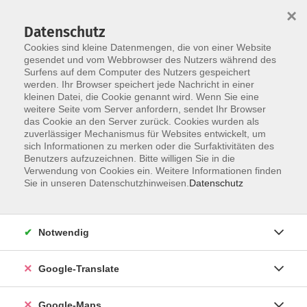
×
Datenschutz
Cookies sind kleine Datenmengen, die von einer Website
gesendet und vom Webbrowser des Nutzers während des
Surfens auf dem Computer des Nutzers gespeichert
Zum Inhalt
werden. Ihr Browser speichert jede Nachricht in einer
kleinen Datei, die Cookie genannt wird. Wenn Sie eine
weitere Seite vom Server anfordern, sendet Ihr Browser
das Cookie an den Server zurück. Cookies wurden als
zuverlässiger Mechanismus für Websites entwickelt, um
sich Informationen zu merken oder die Surfaktivitäten des
Benutzers aufzuzeichnen. Bitte willigen Sie in die
Verwendung von Cookies ein. Weitere Informationen finden
Sie in unseren Datenschutzhinweisen.
Datenschutz
Sie sind hier:
Sprachen - Integration
Deutsch als Zweitsprache (DaZ)
Notwendig
Berufsorientierte Deutschkurse - B2*
Google-Translate
Mama lernt Deutsch für den Beruf! - B2.1
Berufsorientierter Deutschkurs für Frauen
Google-Maps