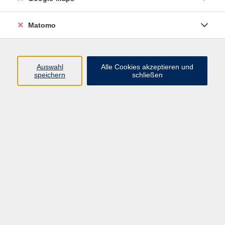
to speak English but feel their English is not good
enough for a conversation course. Try speaking in a
Matomo
relaxed atmosphere, about everyday things. Come
along, bring your ideas, articles and have fun whilst
learning.
Auswahl
Alle Cookies akzeptieren und
speichern
schließen
114,00 €
Gebühr
Kursnummer:
31304
Start
Ende
Di. 24.02.2026
Di. 30.06.2026
18:00 Uhr
19:30 Uhr
15 Termine