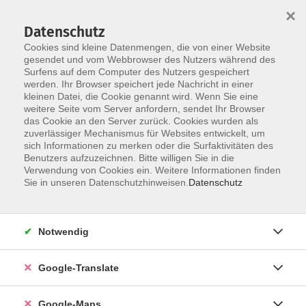
×
Datenschutz
Cookies sind kleine Datenmengen, die von einer Website
gesendet und vom Webbrowser des Nutzers während des
Surfens auf dem Computer des Nutzers gespeichert
Zum Inhalt
werden. Ihr Browser speichert jede Nachricht in einer
kleinen Datei, die Cookie genannt wird. Wenn Sie eine
weitere Seite vom Server anfordern, sendet Ihr Browser
das Cookie an den Server zurück. Cookies wurden als
zuverlässiger Mechanismus für Websites entwickelt, um
sich Informationen zu merken oder die Surfaktivitäten des
Benutzers aufzuzeichnen. Bitte willigen Sie in die
Verwendung von Cookies ein. Weitere Informationen finden
Sie in unseren Datenschutzhinweisen.
Datenschutz
Sie sind hier:
Sprachen - Integration
Englisch
Englisch - B1*
Notwendig
Speakeasy - B1
Google-Translate
This speakeasy course is ideal for learners who want
Google-Maps