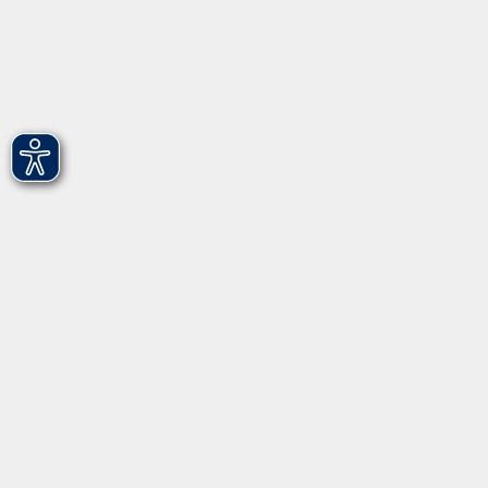
vhs Fürth gGmbH
Hirschenstr. 27/29
90762 Fürth
info@vhs-fuerth.de
Tel: 0911 974 1700
Fax: 0911 974 1706
Öffnungszeiten
Montag
9.00 - 13.00
Dienstag
9.00 - 13.00 & 15.00 - 17.00
Mittwoch
12.00 - 17.00
Donnerstag
9.00 - 13.00 & 15.00 - 17.00