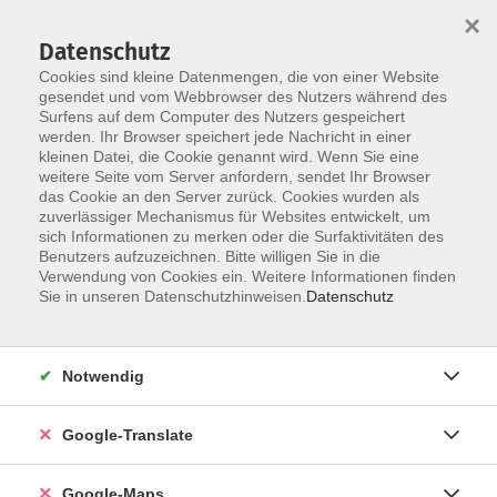
×
Datenschutz
Cookies sind kleine Datenmengen, die von einer Website
gesendet und vom Webbrowser des Nutzers während des
Surfens auf dem Computer des Nutzers gespeichert
Zum Inhalt
werden. Ihr Browser speichert jede Nachricht in einer
kleinen Datei, die Cookie genannt wird. Wenn Sie eine
weitere Seite vom Server anfordern, sendet Ihr Browser
Der Kurs konnte nicht gefunden werden.
das Cookie an den Server zurück. Cookies wurden als
zuverlässiger Mechanismus für Websites entwickelt, um
sich Informationen zu merken oder die Surfaktivitäten des
Benutzers aufzuzeichnen. Bitte willigen Sie in die
Verwendung von Cookies ein. Weitere Informationen finden
Impressum
Sie in unseren Datenschutzhinweisen.
Datenschutz
Datenschutzerklärung
AGB
Notwendig
Newsletter
Barrierefreiheit
Google-Translate
Widerruf
Google-Maps