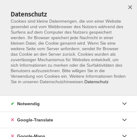
×
Datenschutz
Cookies sind kleine Datenmengen, die von einer Website
gesendet und vom Webbrowser des Nutzers während des
Surfens auf dem Computer des Nutzers gespeichert
Zum Inhalt
werden. Ihr Browser speichert jede Nachricht in einer
kleinen Datei, die Cookie genannt wird. Wenn Sie eine
weitere Seite vom Server anfordern, sendet Ihr Browser
das Cookie an den Server zurück. Cookies wurden als
zuverlässiger Mechanismus für Websites entwickelt, um
sich Informationen zu merken oder die Surfaktivitäten des
Benutzers aufzuzeichnen. Bitte willigen Sie in die
Verwendung von Cookies ein. Weitere Informationen finden
Sie in unseren Datenschutzhinweisen.
Datenschutz
Sie sind hier:
Gesundheit - Ernährung
Fernöstliche Gesundheitsverfahren
Yoga
Notwendig
Vinyasa-Yoga
Google-Translate
fließend in den Ausgleich kommen
Google-Maps