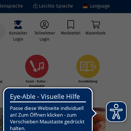
ensprache
Leichte Sprache
Language
Kursleiter
Teilnehmer
Merkzettel
Warenkorb
Login
Login
ng
Kunst - Kultur -
Grundbildung
Kreativität