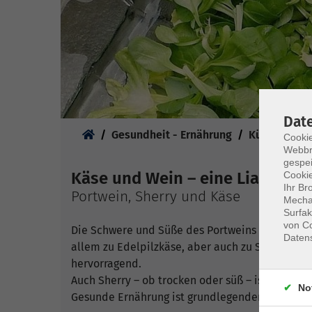
Dat
Sie sind hier:
Gesundheit - Ernährung
Küche & Ge
Cookie
Webbr
gespei
Käse und Wein – eine Liaison f
Cookie
Ihr Br
Portwein, Sherry und Käse
Mechan
Surfak
von Co
Die Schwere und Süße des Portweins harmoniere
Daten
allem zu Edelpilzkäse, aber auch zu Schaf-, Zie
hervorragend.
Auch Sherry – ob trocken oder süß – ist ein wu
No
Gesunde Ernährung ist grundlegender Bestandte