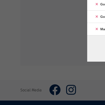
Go
Go
Ma
Social Media