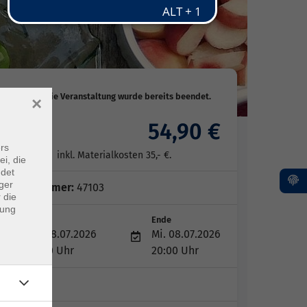
×
54,90 €
Gebühr
rs
inkl. Materialkosten 35,- €.
ei, die
ndet
ger
Kursnummer:
47103
 die
dung
Start
Ende
Mi. 08.07.2026
Mi. 08.07.2026
18:00 Uhr
20:00 Uhr
1 Termin