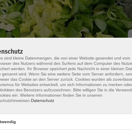
enschutz
nuss
Essen und genießen
s sind kleine Datenmengen, die von einer Website gesendet und vom
owser des Nutzers während des Surfens auf dem Computer des Nutze
chert werden. Ihr Browser speichert jede Nachricht in einer kleinen Dat
ürs Leben
 genannt wird. Wenn Sie eine weitere Seite vom Server anfordern, se
owser das Cookie an den Server zurück. Cookies wurden als zuverlässi
ismus für Websites entwickelt, um sich Informationen zu merken oder
tivitäten des Benutzers aufzuzeichnen. Bitte willigen Sie in die Verwen
okies ein. Weitere Informationen finden Sie in unseren
n sehr gut mit verschiedenen Käsesorten. Vor
schutzhinweisen.
Datenschutz
gen-, Kuh- bzw. Milchkäse passt Portwein
nderbarer Begleiter zu verschiedenen Käsesorten.
twendig
il von vhs-Kochkursen.