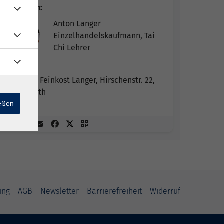
Dozent*in:
Anton Langer
Einzelhandelskaufmann, Tai
Chi Lehrer
Käse und Feinkost Langer, Hirschenstr. 22,
90762 Fürth
ießen
ung
AGB
Newsletter
Barrierefreiheit
Widerruf