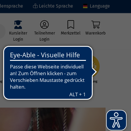
ensprache
Leichte Sprache
Language
Kursleiter
Teilnehmer
Merkzettel
Warenkorb
Login
Login
ng
Kunst - Kultur -
Grundbildung
Kreativität