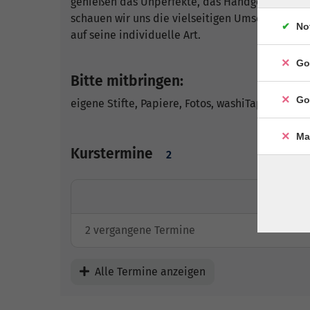
genießen das Unperfekte, das Handgeschaffene. 
schauen wir uns die vielseitigen Umsetzungsfo
No
auf seine individuelle Art.
Go
Bitte mitbringen:
Go
eigene Stifte, Papiere, Fotos, washiTapes, Journ
Ma
Kurstermine
2
2 vergangene Termine
Alle Termine anzeigen