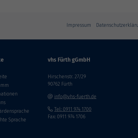
Impressum
Datenschutzerklär
te
vhs Fürth gGmbH
eite
Hirschenstr. 27/29
90762 Fürth
ramm
mationen
info@vhs-fuerth.de
uns
Tel: 0911 974 1700
ärdensprache
Fax: 0911 974 1706
chte Sprache