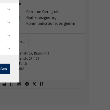
Dozent*in:
Caroline Gerngroß
Grafikdesignerin,
Kommunikationsdesignerin
Hirschenst…
Hirschenstr. 27, Raum III.3
Hirschenstr. 27 / 29
90762 Fürth
ießen
Raum III.3