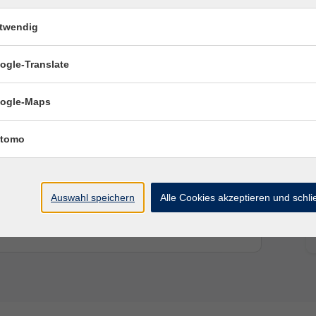
Jeder erschafft sein individuelles Journal. Dabei
rmen an und wecken unsere kreative Ader – jede*r
twendig
ogle-Translate
ogle-Maps
als
tomo
Auswahl speichern
Alle Cookies akzeptieren und schl
Ort / Raum