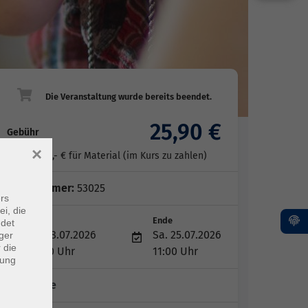
25,90 €
Gebühr
×
zzgl. 10,- € für Material (im Kurs zu zahlen)
Kursnummer:
53025
rs
ei, die
Start
Ende
ndet
Sa. 18.07.2026
Sa. 25.07.2026
ger
 die
09:00 Uhr
11:00 Uhr
dung
2 Termine