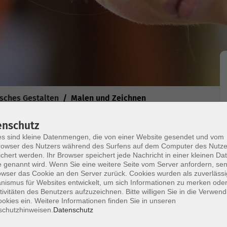
isches Gestalten
Malen und Zeichnen
enschutz
s sind kleine Datenmengen, die von einer Website gesendet und vom
en planen
owser des Nutzers während des Surfens auf dem Computer des Nutze
chert werden. Ihr Browser speichert jede Nachricht in einer kleinen Dat
 genannt wird. Wenn Sie eine weitere Seite vom Server anfordern, se
sse
owser das Cookie an den Server zurück. Cookies wurden als zuverlässi
talten, einen Raum für Erinnerungen schaffen,
ismus für Websites entwickelt, um sich Informationen zu merken oder
t, seinen "Kalender", sein "Tagebuch", seine
tivitäten des Benutzers aufzuzeichnen. Bitte willigen Sie in die Verwen
okies ein. Weitere Informationen finden Sie in unseren
n, es tut dem Kopf gut und schärft die Gedanken.
schutzhinweisen.
Datenschutz
rierte Arbeit, die wir nur für uns machen. Wir