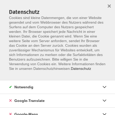
×
Datenschutz
Cookies sind kleine Datenmengen, die von einer Website
gesendet und vom Webbrowser des Nutzers während des
Surfens auf dem Computer des Nutzers gespeichert
Zum Inhalt
werden. Ihr Browser speichert jede Nachricht in einer
kleinen Datei, die Cookie genannt wird. Wenn Sie eine
weitere Seite vom Server anfordern, sendet Ihr Browser
Der Kurs konnte nicht gefunden werden.
das Cookie an den Server zurück. Cookies wurden als
zuverlässiger Mechanismus für Websites entwickelt, um
sich Informationen zu merken oder die Surfaktivitäten des
Benutzers aufzuzeichnen. Bitte willigen Sie in die
Verwendung von Cookies ein. Weitere Informationen finden
Impressum
Sie in unseren Datenschutzhinweisen.
Datenschutz
Datenschutzerklärung
AGB
Notwendig
Newsletter
Barrierefreiheit
Google-Translate
Widerruf
Google-Maps