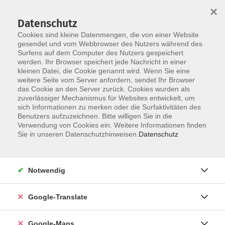
×
Datenschutz
Cookies sind kleine Datenmengen, die von einer Website
gesendet und vom Webbrowser des Nutzers während des
Surfens auf dem Computer des Nutzers gespeichert
Zum Inhalt
werden. Ihr Browser speichert jede Nachricht in einer
kleinen Datei, die Cookie genannt wird. Wenn Sie eine
weitere Seite vom Server anfordern, sendet Ihr Browser
das Cookie an den Server zurück. Cookies wurden als
zuverlässiger Mechanismus für Websites entwickelt, um
sich Informationen zu merken oder die Surfaktivitäten des
Benutzers aufzuzeichnen. Bitte willigen Sie in die
Verwendung von Cookies ein. Weitere Informationen finden
Sie in unseren Datenschutzhinweisen.
Datenschutz
Sie sind hier:
Grundbildung
Nachholen von Schulabschlüssen
Notwendig
Zweite Chance - Jetzt den Quali machen
Google-Translate
Abendlehrgang zum Nachholen des
qualifizierenden Mittelschulabschlusses
Google-Maps