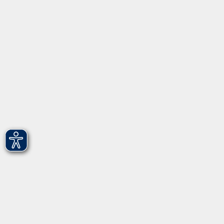
Informationen
Über uns
Gebärdensprache
Leichte Sprache
vhs Fürth gGmbH
Hirschenstr. 27/29
90762 Fürth
info@vhs-fuerth.de
Tel: 0911 974 1700
Fax: 0911 974 1706