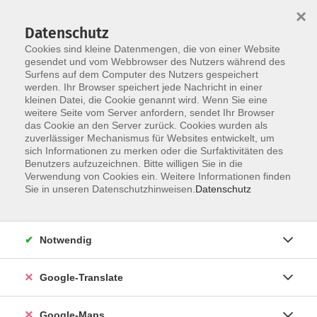
×
Datenschutz
Cookies sind kleine Datenmengen, die von einer Website
gesendet und vom Webbrowser des Nutzers während des
Surfens auf dem Computer des Nutzers gespeichert
Zum Inhalt
werden. Ihr Browser speichert jede Nachricht in einer
kleinen Datei, die Cookie genannt wird. Wenn Sie eine
weitere Seite vom Server anfordern, sendet Ihr Browser
Die Kategorie konnte nicht gefunden werden.
das Cookie an den Server zurück. Cookies wurden als
zuverlässiger Mechanismus für Websites entwickelt, um
sich Informationen zu merken oder die Surfaktivitäten des
Benutzers aufzuzeichnen. Bitte willigen Sie in die
Verwendung von Cookies ein. Weitere Informationen finden
Impressum
Sie in unseren Datenschutzhinweisen.
Datenschutz
Datenschutzerklärung
AGB
Notwendig
Newsletter
Barrierefreiheit
Google-Translate
Widerruf
Google-Maps