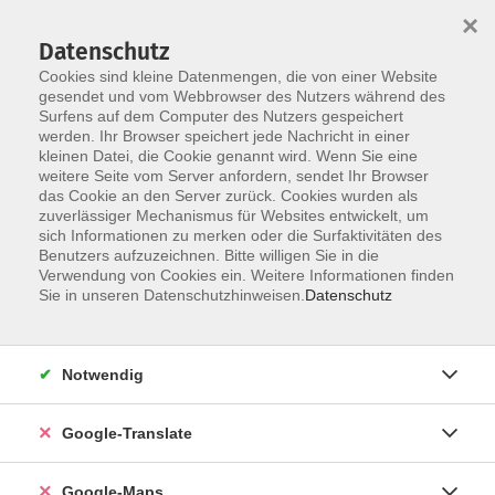
×
Datenschutz
Cookies sind kleine Datenmengen, die von einer Website
gesendet und vom Webbrowser des Nutzers während des
Surfens auf dem Computer des Nutzers gespeichert
Zum Inhalt
werden. Ihr Browser speichert jede Nachricht in einer
kleinen Datei, die Cookie genannt wird. Wenn Sie eine
weitere Seite vom Server anfordern, sendet Ihr Browser
Der Kurs konnte nicht gefunden werden.
das Cookie an den Server zurück. Cookies wurden als
zuverlässiger Mechanismus für Websites entwickelt, um
sich Informationen zu merken oder die Surfaktivitäten des
Benutzers aufzuzeichnen. Bitte willigen Sie in die
Verwendung von Cookies ein. Weitere Informationen finden
Impressum
Sie in unseren Datenschutzhinweisen.
Datenschutz
Datenschutzerklärung
AGB
Notwendig
Newsletter
Barrierefreiheit
Google-Translate
Widerruf
Google-Maps