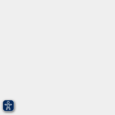
Inhalte
Startseite
Programm
Informationen
Über uns
Gebärdensprache
Leichte Sprache
vhs Fürth gGmbH
Hirschenstr. 27/29
90762 Fürth