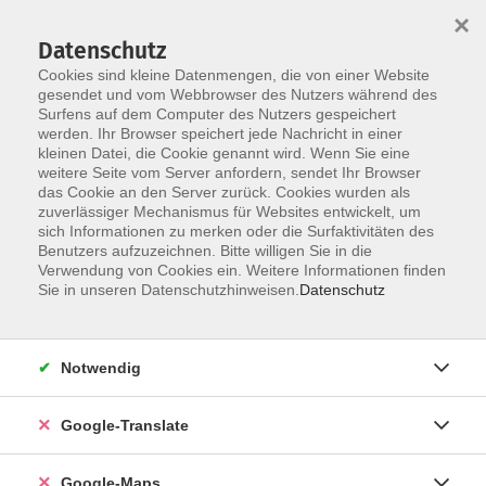
×
Datenschutz
Cookies sind kleine Datenmengen, die von einer Website
gesendet und vom Webbrowser des Nutzers während des
Surfens auf dem Computer des Nutzers gespeichert
Zum Inhalt
werden. Ihr Browser speichert jede Nachricht in einer
kleinen Datei, die Cookie genannt wird. Wenn Sie eine
weitere Seite vom Server anfordern, sendet Ihr Browser
das Cookie an den Server zurück. Cookies wurden als
zuverlässiger Mechanismus für Websites entwickelt, um
sich Informationen zu merken oder die Surfaktivitäten des
Benutzers aufzuzeichnen. Bitte willigen Sie in die
Verwendung von Cookies ein. Weitere Informationen finden
Sie in unseren Datenschutzhinweisen.
Datenschutz
Sie sind hier:
Gesundheit - Ernährung
Fernöstliche Gesundheitsverfahren
Yoga
Notwendig
Ha-Tha-Yoga
Google-Translate
In diesem Ha-Tha-Yogakurs beginnt jede Einheit mit
Google-Maps