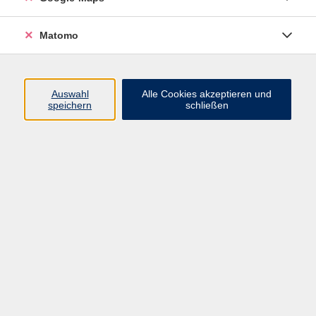
einem kurzen Impuls aus der Yogaphilosophie.
Dieser ermöglicht ein sanftes Einstimmen auf die
Matomo
Stunde. Durch die präzise Ausübung der einzelnen
Asanas (Yogahaltungen) wird Fehlhaltungen
vorgebeugt, sowie gelenkschonend geübt. Daher
Auswahl
Alle Cookies akzeptieren und
eignet sich der Kurs besonders für Anfänger*innen
speichern
schließen
aber auch Personen mit Yogaerfahrung, die ihre
Praxis vertiefen möchten. Einen Fokus im Kurs
nehmen herzöffnende Haltungen ein, die besonders
bei viel sitzenden Menschen ausgleichend wirken
können. Im Kurs kann durch achtsames praktizieren
leichter losgelassen werden, sodass der Tag mit mehr
Leichtigkeit beginnen kann.
Bitte mitbringen:
Handtuch, bequeme Kleidung, Socken