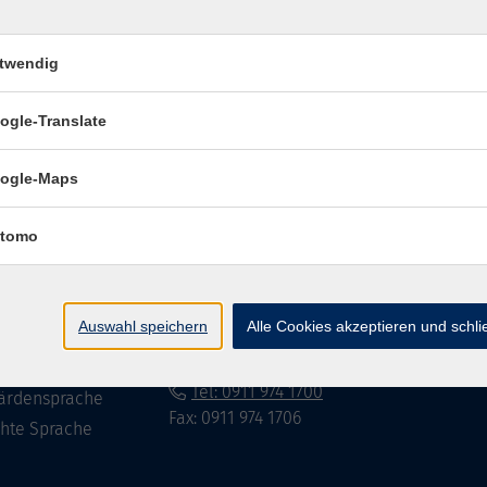
twendig
Impressum
Datenschutzerklär
ogle-Translate
ogle-Maps
te
vhs Fürth gGmbH
tomo
eite
Hirschenstr. 27/29
90762 Fürth
ramm
Auswahl speichern
Alle Cookies akzeptieren und schl
mationen
info@vhs-fuerth.de
uns
Tel: 0911 974 1700
ärdensprache
Fax: 0911 974 1706
chte Sprache