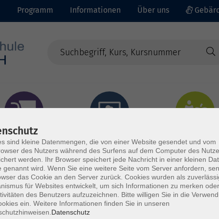
e
Programm
Informationen
Über uns
Gebärd
enschutz
prachen - Integration
Digitales Lernen
Gesundheit - Ernähru
s sind kleine Datenmengen, die von einer Website gesendet und vom
owser des Nutzers während des Surfens auf dem Computer des Nutze
chert werden. Ihr Browser speichert jede Nachricht in einer kleinen Dat
 genannt wird. Wenn Sie eine weitere Seite vom Server anfordern, se
owser das Cookie an den Server zurück. Cookies wurden als zuverlässi
ismus für Websites entwickelt, um sich Informationen zu merken oder
tivitäten des Benutzers aufzuzeichnen. Bitte willigen Sie in die Verwen
okies ein. Weitere Informationen finden Sie in unseren
schutzhinweisen.
Datenschutz