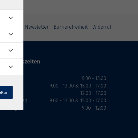
ung
AGB
Newsletter
Barrierefreiheit
Widerruf
Öffnungszeiten
Montag
9.00 - 13.00
Dienstag
9.00 - 13.00 & 15.00 - 17.00
ießen
Mittwoch
12.00 - 17.00
Donnerstag
9.00 - 13.00 & 15.00 - 17.00
Freitag
9.00 - 12:00