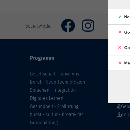
No
Social Media
Go
Go
Programm
Inhal
Ma
Gesellschaft - junge vhs
Starts
Beruf - Neue Technologien
Prog
Sprachen - Integration
Infor
Digitales Lernen
Über 
Gesundheit - Ernährung
Geb
Kunst - Kultur - Kreativität
Lei
Grundbildung