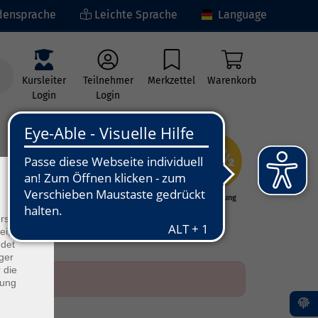
ensprache
Leichte Sprache
Language
Kursleiter
Teilnehmer
Merkzettel
Warenkorb
Login
Login
×
ng
Kunst - Kultur -
Grundbildung
Kreativität
rs
ei, die
ndet
ger
 die
dung