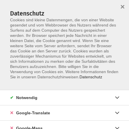
×
Datenschutz
Cookies sind kleine Datenmengen, die von einer Website
gesendet und vom Webbrowser des Nutzers während des
Surfens auf dem Computer des Nutzers gespeichert
Zum Inhalt
werden. Ihr Browser speichert jede Nachricht in einer
kleinen Datei, die Cookie genannt wird. Wenn Sie eine
weitere Seite vom Server anfordern, sendet Ihr Browser
das Cookie an den Server zurück. Cookies wurden als
zuverlässiger Mechanismus für Websites entwickelt, um
sich Informationen zu merken oder die Surfaktivitäten des
Benutzers aufzuzeichnen. Bitte willigen Sie in die
Verwendung von Cookies ein. Weitere Informationen finden
Sie in unseren Datenschutzhinweisen.
Datenschutz
Sie sind hier:
Grundbildung
Nachholen von Schulabschlüssen
Notwendig
Informationsabend zum Quali Abendlehrgang
Google-Translate
2026/27
Google-Maps