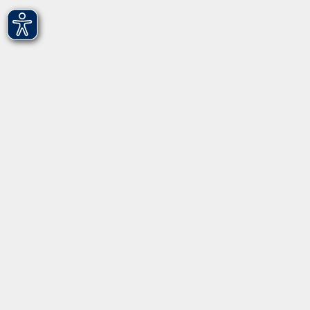
info@vhs-fuerth.de
Tel: 0911 974 1700
Fax: 0911 974 1706
Öffnungszeiten
Montag
9.00 - 13.00
Dienstag
9.00 - 13.00 & 15.00 - 17.00
Mittwoch
12.00 - 17.00
Donnerstag
9.00 - 13.00 & 15.00 - 17.00
Freitag
9.00 - 12:00