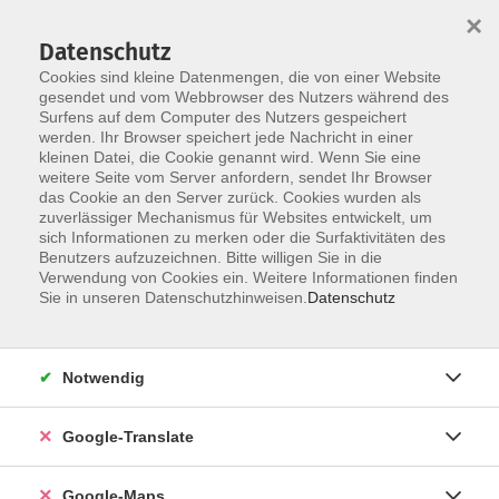
×
Datenschutz
Cookies sind kleine Datenmengen, die von einer Website
gesendet und vom Webbrowser des Nutzers während des
Surfens auf dem Computer des Nutzers gespeichert
Zum Inhalt
werden. Ihr Browser speichert jede Nachricht in einer
kleinen Datei, die Cookie genannt wird. Wenn Sie eine
weitere Seite vom Server anfordern, sendet Ihr Browser
das Cookie an den Server zurück. Cookies wurden als
zuverlässiger Mechanismus für Websites entwickelt, um
sich Informationen zu merken oder die Surfaktivitäten des
Benutzers aufzuzeichnen. Bitte willigen Sie in die
Verwendung von Cookies ein. Weitere Informationen finden
Sie in unseren Datenschutzhinweisen.
Datenschutz
Sie sind hier:
Grundbildung
Einbürgerungen
Einbürgerungstest - "33 Fragen"
Notwendig
Prüfung: Einbürgerungstest - 33 Fragen
Google-Translate
Für diese Prüfung ist eine persönliche Anmeldung in
Google-Maps