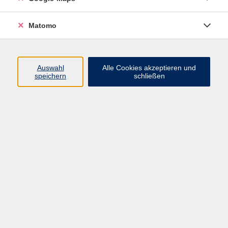
der vhs Fürth erforderlich.
Verbindlicher Anmeldeschluss ist der 28.08.2026.
Matomo
Auswahl
Alle Cookies akzeptieren und
speichern
schließen
25,00 €
Gebühr
Kursnummer:
262-63001
Start
Ende
Fr. 25.09.2026
Fr. 25.09.2026
09:00 Uhr
10:15 Uhr
1 Termin
Dozent*in: