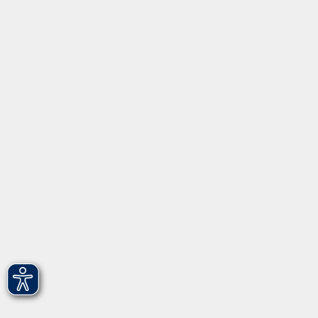
Startseite
Programm
Informationen
Über uns
Gebärdensprache
Leichte Sprache
vhs Fürth gGmbH
Hirschenstr. 27/29
90762 Fürth
info@vhs-fuerth.de
Tel: 0911 974 1700
Fax: 0911 974 1706