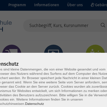
e
Programm
Informationen
Über uns
Gebärd
enschutz
prachen - Integration
Digitales Lernen
Gesundheit - Ernähru
s sind kleine Datenmengen, die von einer Website gesendet und vom
owser des Nutzers während des Surfens auf dem Computer des Nutze
chert werden. Ihr Browser speichert jede Nachricht in einer kleinen Dat
 genannt wird. Wenn Sie eine weitere Seite vom Server anfordern, se
owser das Cookie an den Server zurück. Cookies wurden als zuverlässi
ismus für Websites entwickelt, um sich Informationen zu merken oder
tivitäten des Benutzers aufzuzeichnen. Bitte willigen Sie in die Verwen
okies ein. Weitere Informationen finden Sie in unseren
schutzhinweisen.
Datenschutz