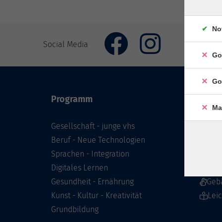
No
Social Media
Go
Go
Programm
Inhal
Ma
Gesellschaft - junge vhs
Starts
Beruf - Neue Technologien
Prog
Sprachen - Integration
Infor
Digitales Lernen
Über 
Gesundheit - Ernährung
Geb
Kunst - Kultur - Kreativität
Lei
Grundbildung