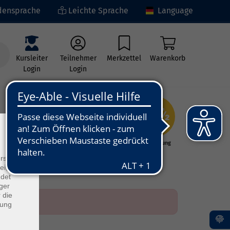
ensprache
Leichte Sprache
Language
Kursleiter
Teilnehmer
Merkzettel
Warenkorb
Login
Login
×
ng
Kunst - Kultur -
Grundbildung
Kreativität
rs
ei, die
ndet
ger
 die
dung