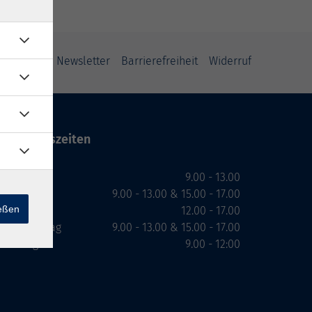
ung
AGB
Newsletter
Barrierefreiheit
Widerruf
Öffnungszeiten
Montag
9.00 - 13.00
Dienstag
9.00 - 13.00 & 15.00 - 17.00
ießen
Mittwoch
12.00 - 17.00
Donnerstag
9.00 - 13.00 & 15.00 - 17.00
Freitag
9.00 - 12:00