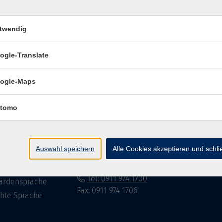
twendig
Impressum
Datenschutzerklär
ogle-Translate
ogle-Maps
te
vhs Fürth gGmbH
tomo
eite
Hirschenstr. 27/29
90762 Fürth
ramm
Auswahl speichern
Alle Cookies akzeptieren und schl
mationen
info@vhs-fuerth.de
uns
Tel: 0911 974 1700
ärdensprache
Fax: 0911 974 1706
chte Sprache