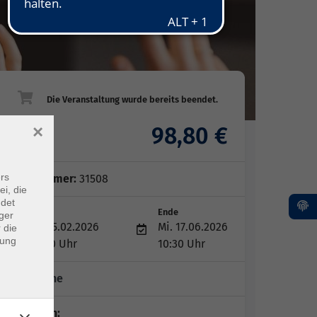
×
98,80 €
Gebühr
rs
Kursnummer:
31508
ei, die
ndet
Start
Ende
ger
Mi. 25.02.2026
Mi. 17.06.2026
 die
dung
09:00 Uhr
10:30 Uhr
13 Termine
Dozent*in: