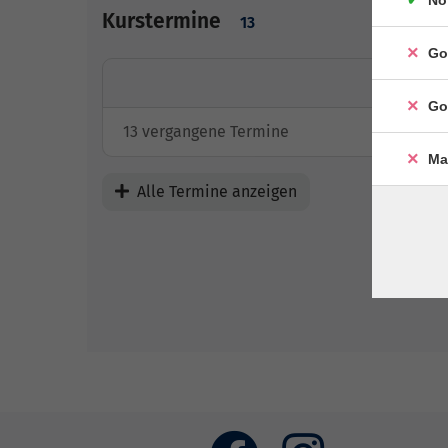
No
Kurstermine
13
Go
Go
13 vergangene Termine
Ma
Alle Termine anzeigen