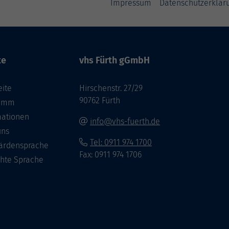
Impressum
Datenschutzerklär
te
vhs Fürth gGmbH
eite
Hirschenstr. 27/29
90762 Fürth
ramm
mationen
info@vhs-fuerth.de
uns
Tel: 0911 974 1700
ärdensprache
Fax: 0911 974 1706
chte Sprache