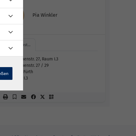
Pia Winkler
Hirschenst…
Hirschenstr. 27, Raum I.3
Hirschenstr. 27 / 29
90762 Fürth
ießen
Raum I.3