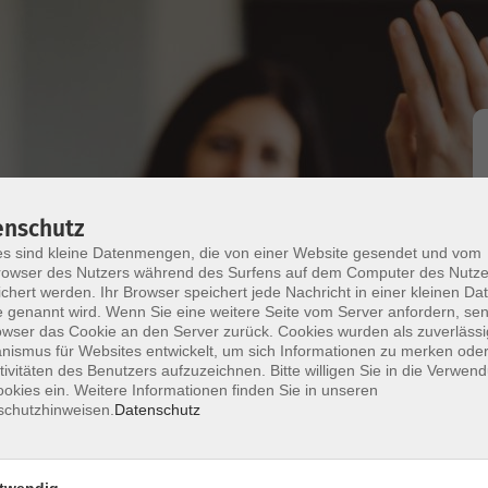
enschutz
s sind kleine Datenmengen, die von einer Website gesendet und vom
owser des Nutzers während des Surfens auf dem Computer des Nutze
chert werden. Ihr Browser speichert jede Nachricht in einer kleinen Dat
 genannt wird. Wenn Sie eine weitere Seite vom Server anfordern, se
owser das Cookie an den Server zurück. Cookies wurden als zuverlässi
ismus für Websites entwickelt, um sich Informationen zu merken oder
d knowledge of English and want to keep up this
tivitäten des Benutzers aufzuzeichnen. Bitte willigen Sie in die Verwen
cles, everyday topics and "your" contributions, do
okies ein. Weitere Informationen finden Sie in unseren
schutzhinweisen.
Datenschutz