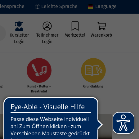
ensprache
Leichte Sprache
Language
Kursleiter
Teilnehmer
Merkzettel
Warenkorb
Login
Login
ng
Kunst - Kultur -
Grundbildung
Kreativität