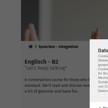
Sie sind hier:
Sprachen - Integration
Dat
Cookie
Englisch - B2
Webbr
gespei
"Let's keep talking"
Cookie
Ihr Br
Mechan
A conversation course for those who have a goo
Surfak
standard. We'll read and discuss newspaper arti
von Co
Daten
a bit of grammar and have fun.