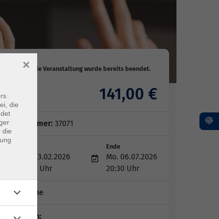
×
141,00 €
Gebühr
rs
ei, die
ndet
ger
Kursnummer:
37071
 die
dung
Start
Ende
Mo. 23.02.2026
Mo. 06.07.2026
19:00 Uhr
20:30 Uhr
15 Termine
Dozent*in: