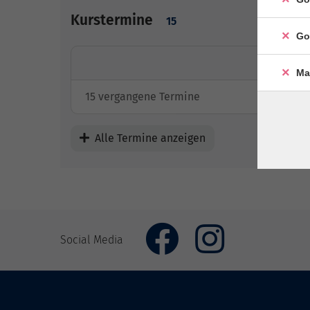
Kurstermine
15
Go
Ma
15 vergangene Termine
Alle Termine anzeigen
Social Media