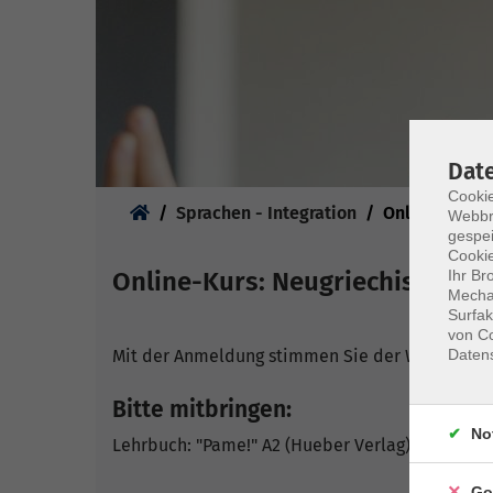
Dat
Cookie
Sie sind hier:
Sprachen - Integration
Online-Kurse
Webbr
gespei
Cookie
Ihr Br
Online-Kurs: Neugriechisch - A
Mechan
Surfak
von Co
Daten
Mit der Anmeldung stimmen Sie der Weitergabe 
Bitte mitbringen:
No
Lehrbuch: "Pame!" A2 (Hueber Verlag) Kurs- und
Go