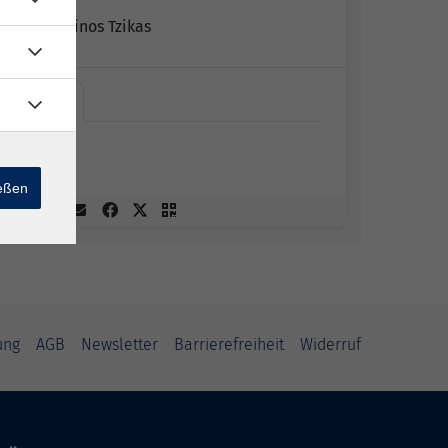
Konstantinos Tzikas
Online
Online
ießen
ung
AGB
Newsletter
Barrierefreiheit
Widerruf