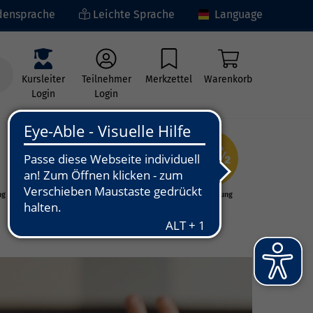
ensprache
Leichte Sprache
Language
Kursleiter
Teilnehmer
Merkzettel
Warenkorb
Login
Login
ng
Kunst - Kultur -
Grundbildung
Kreativität