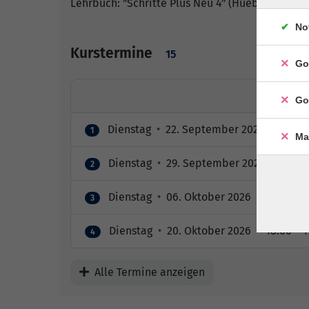
Lehrbuch: "Schritte Plus Neu 4" (Hueber Verlag)
No
Kurstermine
15
Go
Go
Dienstag
•
22. September 2026
•
18:00 
1
Ma
Dienstag
•
29. September 2026
•
18:00 
2
Dienstag
•
06. Oktober 2026
•
18:00 – 1
3
Dienstag
•
20. Oktober 2026
•
18:00 – 1
4
Alle Termine anzeigen