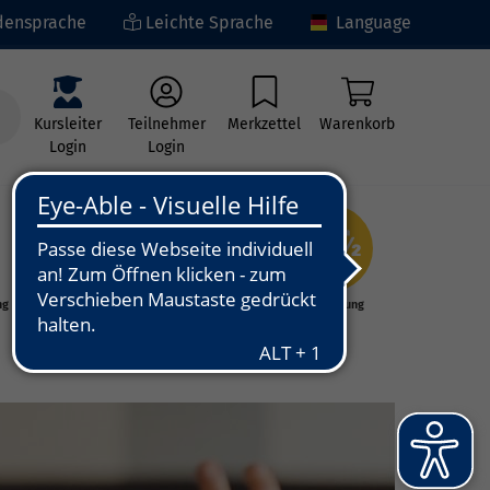
ensprache
Leichte Sprache
Language
Kursleiter
Teilnehmer
Merkzettel
Warenkorb
Login
Login
ng
Kunst - Kultur -
Grundbildung
Kreativität