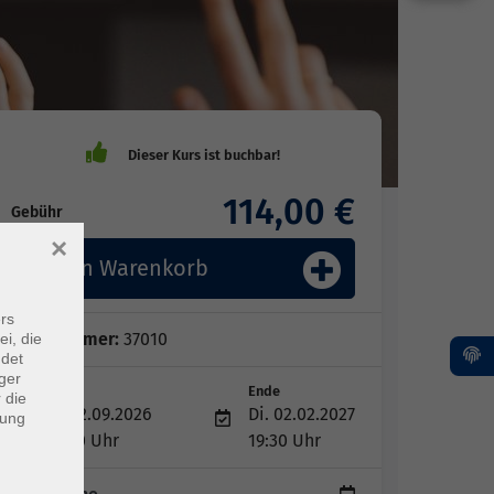
114,00 €
Gebühr
×
In den Warenkorb
rs
Kursnummer:
37010
ei, die
ndet
ger
Start
Ende
 die
Di. 22.09.2026
Di. 02.02.2027
dung
18:00 Uhr
19:30 Uhr