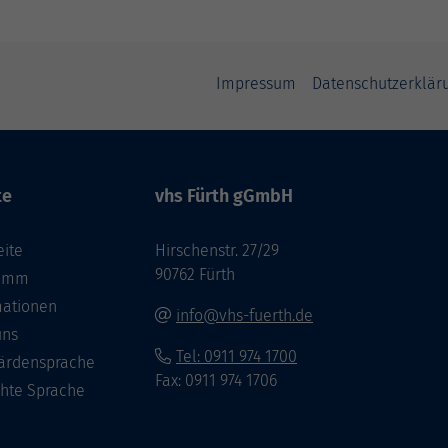
Impressum
Datenschutzerklär
te
vhs Fürth gGmbH
eite
Hirschenstr. 27/29
90762 Fürth
ramm
mationen
info@vhs-fuerth.de
uns
Tel: 0911 974 1700
ärdensprache
Fax: 0911 974 1706
chte Sprache