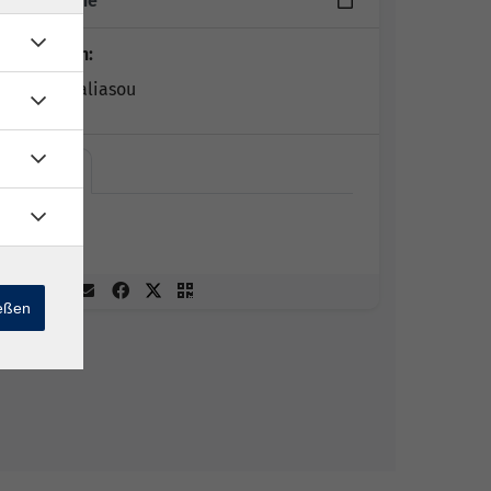
15 Termine
Dozent*in:
Eirini Chaliasou
Online
Online
ießen