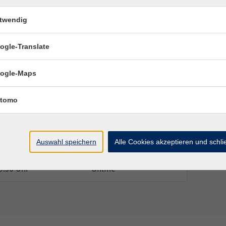
 Kurs- und Arbeitsbuch ab Lekt. 11
twendig
ogle-Translate
Ort / Raum
ogle-Maps
– 19:30 Uhr
Online
tomo
– 19:30 Uhr
Online
Auswahl speichern
Alle Cookies akzeptieren und schl
9:30 Uhr
Online
9:30 Uhr
Online