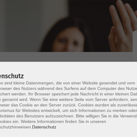
enschutz
prache - A2.2
s sind kleine Datenmengen, die von einer Website gesendet und vom
owser des Nutzers während des Surfens auf dem Computer des Nutze
hen und zu führen, häufig gebrauchte Ausdrücke in
chert werden. Ihr Browser speichert jede Nachricht in einer kleinen Dat
 genannt wird. Wenn Sie eine weitere Seite vom Server anfordern, se
izen und Mitteilungen abzufassen.
owser das Cookie an den Server zurück. Cookies wurden als zuverlässi
ismus für Websites entwickelt, um sich Informationen zu merken oder
Ihrer Mailadresse an die Dozentin zu.
tivitäten des Benutzers aufzuzeichnen. Bitte willigen Sie in die Verwen
okies ein. Weitere Informationen finden Sie in unseren
schutzhinweisen.
Datenschutz