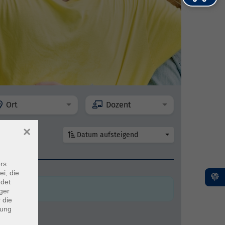
Ort
Dozent
×
Datum aufsteigend
en
rs
ei, die
ndet
ger
 die
dung