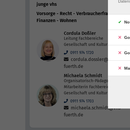
Daten
junge vhs
8
Vorsorge - Recht - Verbraucherfragen -
10
Finanzen - Wohnen
No
Cordula Doßler
Go
Leitung Fachbereiche
Gesellschaft und Kultur
0911 974 1720
Go
cordula.dossler@vhs-
fuerth.de
Ma
Michaela Schmidt
Organisatorisch-Pädagogische
Mitarbeiterin Fachbereiche
Gesellschaft und Kultur
0911 974 1703
michaela.schmidt@vhs-
fuerth.de