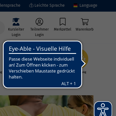
ensprache
Leichte Sprache
Language
Kursleiter
Teilnehmer
Merkzettel
Warenkorb
Login
Login
ng
Kunst - Kultur -
Grundbildung
Kreativität