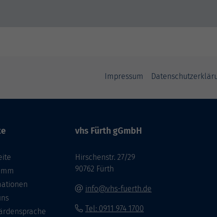
Impressum
Datenschutzerklär
te
vhs Fürth gGmbH
eite
Hirschenstr. 27/29
90762 Fürth
ramm
mationen
info@vhs-fuerth.de
uns
Tel: 0911 974 1700
ärdensprache