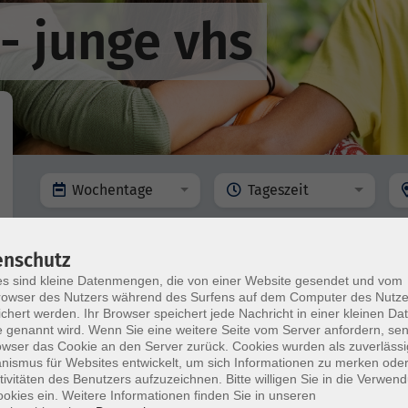
- junge vhs
Wochentage
Tageszeit
nur buchbare
nur beginnende
enschutz
s sind kleine Datenmengen, die von einer Website gesendet und vom
mehr lad
owser des Nutzers während des Surfens auf dem Computer des Nutze
chert werden. Ihr Browser speichert jede Nachricht in einer kleinen Dat
 genannt wird. Wenn Sie eine weitere Seite vom Server anfordern, se
Keine passenden Kurse gefunden.
owser das Cookie an den Server zurück. Cookies wurden als zuverlässi
ismus für Websites entwickelt, um sich Informationen zu merken oder
tivitäten des Benutzers aufzuzeichnen. Bitte willigen Sie in die Verwen
okies ein. Weitere Informationen finden Sie in unseren