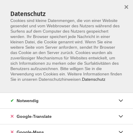
×
Datenschutz
Cookies sind kleine Datenmengen, die von einer Website
gesendet und vom Webbrowser des Nutzers während des
Surfens auf dem Computer des Nutzers gespeichert
Zum Inhalt
werden. Ihr Browser speichert jede Nachricht in einer
kleinen Datei, die Cookie genannt wird. Wenn Sie eine
weitere Seite vom Server anfordern, sendet Ihr Browser
Nachholen von
das Cookie an den Server zurück. Cookies wurden als
zuverlässiger Mechanismus für Websites entwickelt, um
Schulabschlüssen
sich Informationen zu merken oder die Surfaktivitäten des
Benutzers aufzuzeichnen. Bitte willigen Sie in die
Verwendung von Cookies ein. Weitere Informationen finden
Sie in unseren Datenschutzhinweisen.
Datenschutz
2 Kurse
Notwendig
zurück zu Grundbildung
Google-Translate
Ergebnisse filtern
Google-Maps