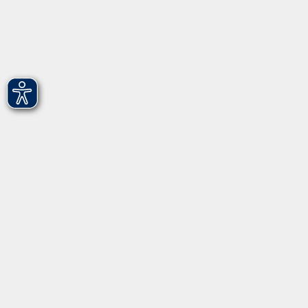
Hirschenstr. 27/29
90762 Fürth
info@vhs-fuerth.de
Tel: 0911 974 1700
Fax: 0911 974 1706
Öffnungszeiten
Montag
9.00 - 13.00
Dienstag
9.00 - 13.00 & 15.00 - 17.00
Mittwoch
12.00 - 17.00
Donnerstag
9.00 - 13.00 & 15.00 - 17.00
Freitag
9.00 - 12:00