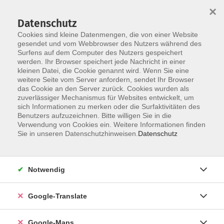
×
Datenschutz
Cookies sind kleine Datenmengen, die von einer Website
gesendet und vom Webbrowser des Nutzers während des
Surfens auf dem Computer des Nutzers gespeichert
Zum Inhalt
werden. Ihr Browser speichert jede Nachricht in einer
kleinen Datei, die Cookie genannt wird. Wenn Sie eine
weitere Seite vom Server anfordern, sendet Ihr Browser
Der Kurs konnte nicht gefunden werden.
das Cookie an den Server zurück. Cookies wurden als
zuverlässiger Mechanismus für Websites entwickelt, um
sich Informationen zu merken oder die Surfaktivitäten des
Benutzers aufzuzeichnen. Bitte willigen Sie in die
Verwendung von Cookies ein. Weitere Informationen finden
Impressum
Sie in unseren Datenschutzhinweisen.
Datenschutz
Datenschutzerklärung
AGB
Notwendig
Newsletter
Barrierefreiheit
Google-Translate
Widerruf
Google-Maps