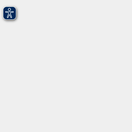
Die vhs Fürth gGmbH bietet keine Veranstaltungen
nach § 20, SGB V an.
Impressum
Datenschutzerklärung
AGB
Newsletter
Barrierefreiheit
Widerruf
Programm