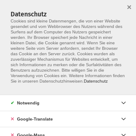
×
Datenschutz
Cookies sind kleine Datenmengen, die von einer Website
gesendet und vom Webbrowser des Nutzers während des
Surfens auf dem Computer des Nutzers gespeichert
Zum Inhalt
werden. Ihr Browser speichert jede Nachricht in einer
kleinen Datei, die Cookie genannt wird. Wenn Sie eine
weitere Seite vom Server anfordern, sendet Ihr Browser
das Cookie an den Server zurück. Cookies wurden als
Gesundheit - Ernährung
zuverlässiger Mechanismus für Websites entwickelt, um
sich Informationen zu merken oder die Surfaktivitäten des
Benutzers aufzuzeichnen. Bitte willigen Sie in die
Verwendung von Cookies ein. Weitere Informationen finden
Sie in unseren Datenschutzhinweisen.
Datenschutz
119 Kurse
Notwendig
„Gesund und leistungsfähig“
Google-Translate
In der heutigen Zeit wird es für viele Menschen
zunehmend wichtiger, Kompetenzen zu
erwerben, um die eigene Gesundheit zu
Google-Maps