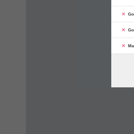
Go
Go
Ma