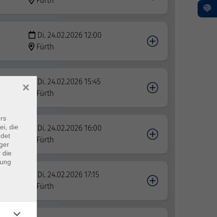
Fürth
Di. 24.02.2026 12:00
Fürth
Di. 24.02.2026 15:45
×
Fürth
rs
ei, die
Di. 24.02.2026 16:00
ndet
Fürth
ger
 die
dung
Di. 24.02.2026 17:15
Fürth