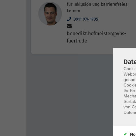
für Inklusion und barrierefreies
Lernen
0911 974 1705
benedikt.hofmeister@vhs-
fuerth.de
Dat
Cookie
Webbr
gespei
Cookie
Ihr Br
Mechan
Surfak
von Co
Daten
No