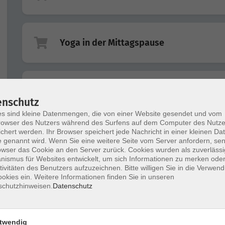
Yoga in der Mittagspause
Bewegung für die grauen Zellen
enschutz
s sind kleine Datenmengen, die von einer Website gesendet und vom
owser des Nutzers während des Surfens auf dem Computer des Nutze
chert werden. Ihr Browser speichert jede Nachricht in einer kleinen Dat
Stärke deinen Körper mit Pilates
 genannt wird. Wenn Sie eine weitere Seite vom Server anfordern, se
owser das Cookie an den Server zurück. Cookies wurden als zuverlässi
ismus für Websites entwickelt, um sich Informationen zu merken oder
tivitäten des Benutzers aufzuzeichnen. Bitte willigen Sie in die Verwen
okies ein. Weitere Informationen finden Sie in unseren
schutzhinweisen.
Datenschutz
Full Body Fit
twendig