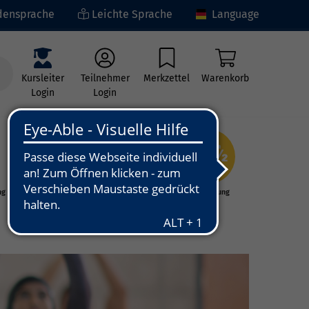
ensprache
Leichte Sprache
Language
Kursleiter
Teilnehmer
Merkzettel
Warenkorb
Login
Login
ng
Kunst - Kultur -
Grundbildung
Kreativität