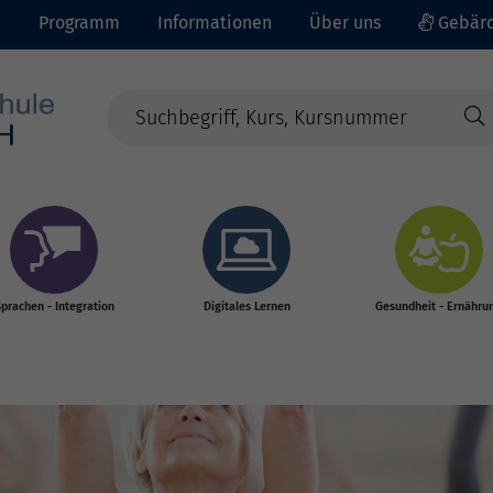
e
Programm
Informationen
Über uns
Gebärd
prachen - Integration
Digitales Lernen
Gesundheit - Ernähru