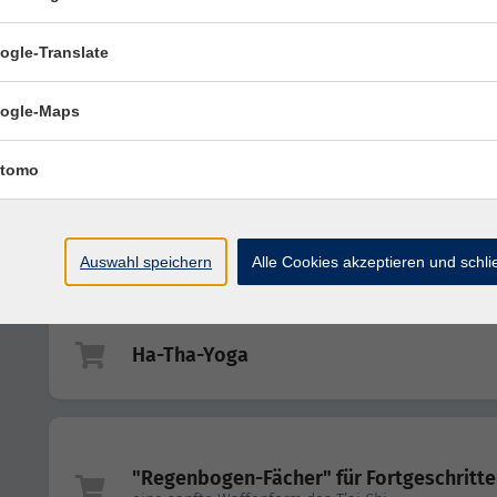
Step-Mix
ogle-Translate
ogle-Maps
Ha-Tha-Yoga für einen starken und
beweglichen Rücken
auch für Anfänger*innen
tomo
Pilates für Anfänger*innen
Das effektive Training bringt schnelle Erfolge
Auswahl speichern
Alle Cookies akzeptieren und schl
Ha-Tha-Yoga
"Regenbogen-Fächer" für Fortgeschritt