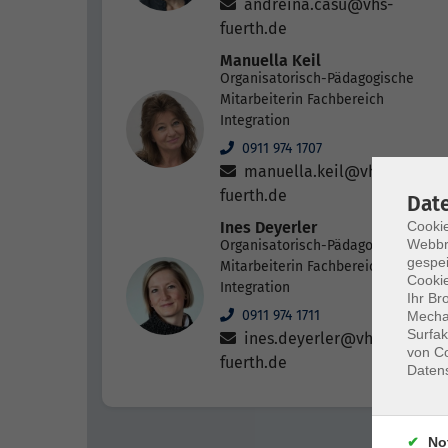
andreina.casu@vhs-
fuerth.de
Manuella Keil
Organisatorisch-Pädagogische
Mitarbeiterin Fachbereich
Integration
0911 974 1707
manuella.keil@vhs-
fuerth.de
Dat
Cookie
Ines Deyerler
Webbr
Organisatorisch-Pädagogische
gespei
Mitarbeiterin Fachbereich
Cookie
Integration
Ihr Br
0911 974 1711
Mechan
Surfak
ines.deyerler@vhs-
von Co
fuerth.de
Daten
No