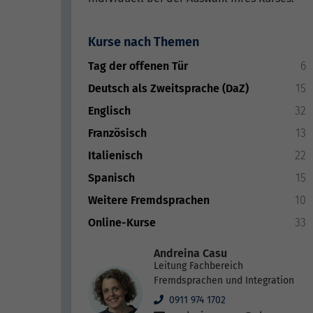
Kurse nach Themen
Tag der offenen Tür
6
Deutsch als Zweitsprache (DaZ)
15
Englisch
32
Französisch
13
Italienisch
22
Spanisch
15
Weitere Fremdsprachen
10
Online-Kurse
33
Andreina Casu
Leitung Fachbereich
Fremdsprachen und Integration
0911 974 1702