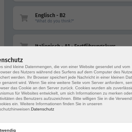
Englisch - B2
"What do you think?"
Italienisch - A1 - Fortführungskurs
enschutz
s sind kleine Datenmengen, die von einer Website gesendet und vom
owser des Nutzers während des Surfens auf dem Computer des Nutze
Neugriechisch - A1 - für Anfänger*innen
chert werden. Ihr Browser speichert jede Nachricht in einer kleinen Dat
 genannt wird. Wenn Sie eine weitere Seite vom Server anfordern, se
owser das Cookie an den Server zurück. Cookies wurden als zuverlässi
ismus für Websites entwickelt, um sich Informationen zu merken oder
tivitäten des Benutzers aufzuzeichnen. Bitte willigen Sie in die Verwen
Online-Kurs: Englisch - A1 - für
okies ein. Weitere Informationen finden Sie in unseren
Anfänger*innen
schutzhinweisen.
Datenschutz
twendig
Italienisch - A2