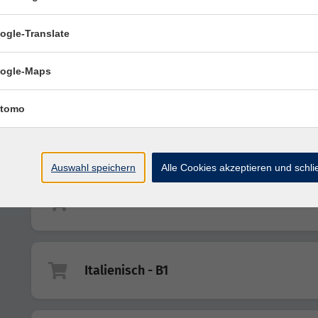
ogle-Translate
Italienisch - A2
ogle-Maps
Conversazione facile
tomo
Spanisch - A1 - Fortführungskurs
Auswahl speichern
Alle Cookies akzeptieren und schl
Italienisch - A2
Italienisch - B1