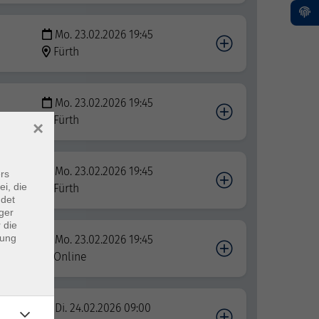
Mo. 23.02.2026 19:45
Fürth
Mo. 23.02.2026 19:45
Fürth
×
Mo. 23.02.2026 19:45
rs
ei, die
Fürth
ndet
ger
 die
dung
Mo. 23.02.2026 19:45
Online
Di. 24.02.2026 09:00