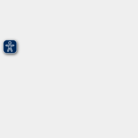
Programm
Informationen
Über uns
Gebärdensprache
Leichte Sprache
vhs Fürth gGmbH
Hirschenstr. 27/29
90762 Fürth
info@vhs-fuerth.de
Tel: 0911 974 1700
Fax: 0911 974 1706