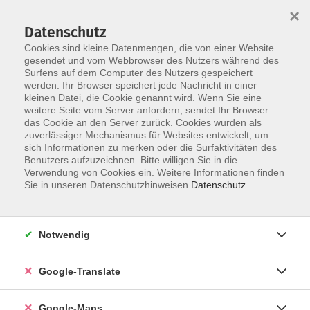
×
Datenschutz
Cookies sind kleine Datenmengen, die von einer Website
gesendet und vom Webbrowser des Nutzers während des
Surfens auf dem Computer des Nutzers gespeichert
Zum Inhalt
werden. Ihr Browser speichert jede Nachricht in einer
kleinen Datei, die Cookie genannt wird. Wenn Sie eine
weitere Seite vom Server anfordern, sendet Ihr Browser
das Cookie an den Server zurück. Cookies wurden als
junge vhs
zuverlässiger Mechanismus für Websites entwickelt, um
sich Informationen zu merken oder die Surfaktivitäten des
Benutzers aufzuzeichnen. Bitte willigen Sie in die
Verwendung von Cookies ein. Weitere Informationen finden
Sie in unseren Datenschutzhinweisen.
Datenschutz
8 Kurse
Notwendig
zurück zu Gesellschaft - junge vhs
Google-Translate
Kurse nach Themen
Angebote für Eltern und Erziehende
1
Google-Maps